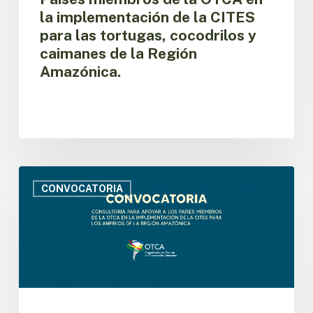
OTCA
la implementación de la CITES
en
para las tortugas, cocodrilos y
la
implementación
caimanes de la Región
de
Amazónica.
la
CITES
para
las
tortugas,
cocodrilos
y
Convocatoria
caimanes
para
CONVOCATORIA
de
contratar
la
un
Región
Consultor
Amazónica.
para
apoyar
a
los
Países