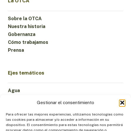
La OTCA
Sobre la OTCA
Nuestra historia
Gobernanza
Cómo trabajamos
Prensa
Ejes temáticos
Agua
Ciencia e Innovación
Gestionar el consentimiento
Clima
Economía Sostenible
Para ofrecer las mejores experiencias, utilizamos tecnologías como
las cookies para almacenar y/o acceder a información en su
Bosques y Biodiversidad
dispositivo. El consentimiento para estas tecnologías nos permitirá
Institucionalidad
procesar datos como el comportamiento de navegación o