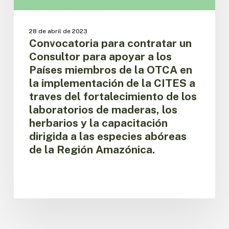
a
los
Países
28 de abril de 2023
miembros
Convocatoria para contratar un
de
Consultor para apoyar a los
la
Países miembros de la OTCA en
OTCA
la implementación de la CITES a
en
traves del fortalecimiento de los
la
implementación
laboratorios de maderas, los
de
herbarios y la capacitación
la
dirigida a las especies abóreas
CITES
de la Región Amazónica.
a
traves
del
fortalecimiento
de
los
laboratorios