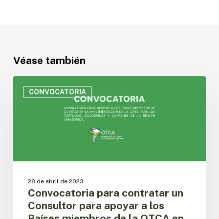
Véase también
Convocatoria
para
CONVOCATORIA
contratar
un
Consultor
para
apoyar
a
los
Países
28 de abril de 2023
miembros
Convocatoria para contratar un
de
Consultor para apoyar a los
la
Países miembros de la OTCA en