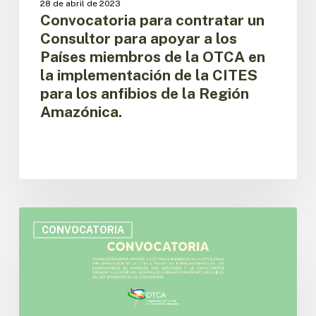
28 de abril de 2023
miembros
Convocatoria para contratar un
de
Consultor para apoyar a los
la
Países miembros de la OTCA en
OTCA
la implementación de la CITES
en
para los anfibios de la Región
la
implementación
Amazónica.
de
la
CITES
para
los
anfibios
Convocatoria
de
para
CONVOCATORIA
la
contratar
Región
un
Amazónica.
Consultor
para
apoyar