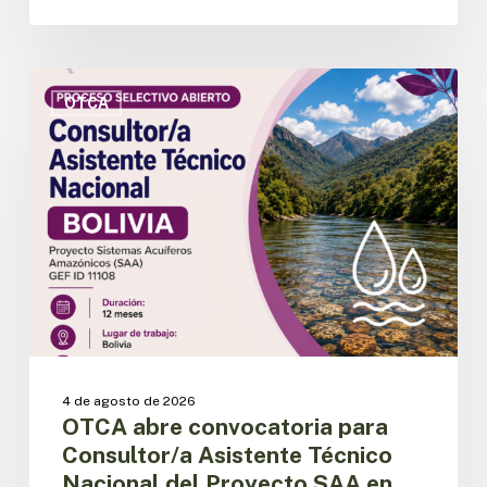
OTCA
abre
OTCA
convocatoria
para
Consultor/a
Asistente
Técnico
Nacional
del
Proyecto
SAA
en
Bolivia
4 de agosto de 2026
OTCA abre convocatoria para
Consultor/a Asistente Técnico
Nacional del Proyecto SAA en