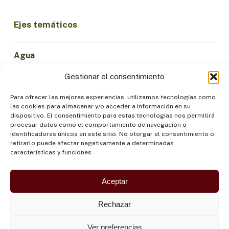
Ejes temáticos
Agua
Ciencia e Innovación
Gestionar el consentimiento
Clima
Economía Sostenible
Para ofrecer las mejores experiencias, utilizamos tecnologías como
las cookies para almacenar y/o acceder a información en su
Bosques y Biodiversidad
dispositivo. El consentimiento para estas tecnologías nos permitirá
Institucionalidad
procesar datos como el comportamiento de navegación o
identificadores únicos en este sitio. No otorgar el consentimiento o
Participación
retirarlo puede afectar negativamente a determinadas
Pueblos Indígenas
características y funciones.
Salud y Alimentación
Seguridad
Aceptar
Rechazar
Ver preferencias