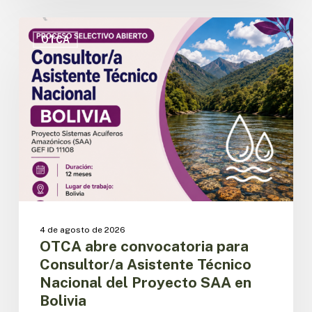
OTCA
abre
OTCA
convocatoria
para
Consultor/a
Asistente
Técnico
Nacional
del
Proyecto
SAA
en
Bolivia
4 de agosto de 2026
OTCA abre convocatoria para
Consultor/a Asistente Técnico
Nacional del Proyecto SAA en
Bolivia