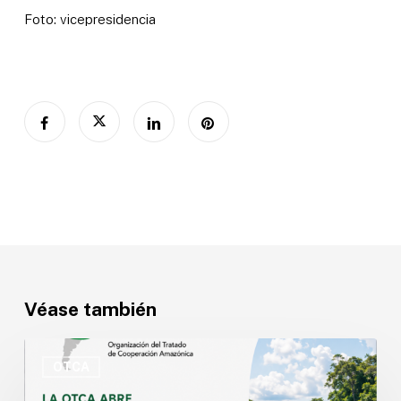
Foto: vicepresidencia
Véase también
OTCA
abre
OTCA
convocatoria