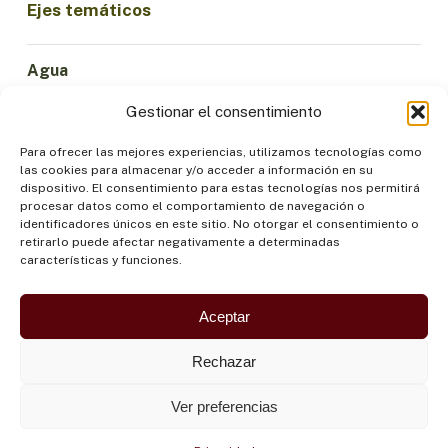
Ejes temáticos
Agua
Ciencia e Innovación
Gestionar el consentimiento
Clima
Economía Sostenible
Para ofrecer las mejores experiencias, utilizamos tecnologías como
las cookies para almacenar y/o acceder a información en su
Bosques y Biodiversidad
dispositivo. El consentimiento para estas tecnologías nos permitirá
Institucionalidad
procesar datos como el comportamiento de navegación o
identificadores únicos en este sitio. No otorgar el consentimiento o
Participación
retirarlo puede afectar negativamente a determinadas
Pueblos Indígenas
características y funciones.
Salud y Alimentación
Seguridad
Aceptar
Rechazar
Ver preferencias