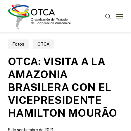
Skip
Menu
to
Menu
buscar
main
content
Fotos
OTCA
OTCA: VISITA A LA
AMAZONIA
BRASILERA CON EL
VICEPRESIDENTE
HAMILTON MOURÃO
8 de septiembre de 2021