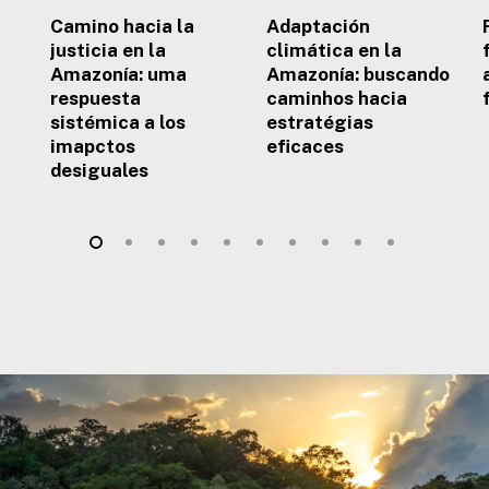
los
Camino hacia la
Adaptación
imapctos
justicia en la
climática en la
desiguales
Amazonía: uma
Amazonía: buscando
respuesta
caminhos hacia
sistémica a los
estratégias
imapctos
eficaces
desiguales