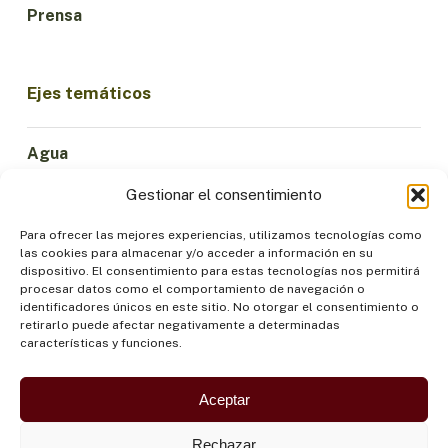
Prensa
Ejes temáticos
Agua
Ciencia e Innovación
Gestionar el consentimiento
Clima
Economía Sostenible
Para ofrecer las mejores experiencias, utilizamos tecnologías como
las cookies para almacenar y/o acceder a información en su
Bosques y Biodiversidad
dispositivo. El consentimiento para estas tecnologías nos permitirá
Institucionalidad
procesar datos como el comportamiento de navegación o
identificadores únicos en este sitio. No otorgar el consentimiento o
Participación
retirarlo puede afectar negativamente a determinadas
Pueblos Indígenas
características y funciones.
Salud y Alimentación
Seguridad
Aceptar
Rechazar