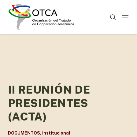
Skip
Menu
to
Menu
buscar
main
content
II REUNIÓN DE
PRESIDENTES
(ACTA)
DOCUMENTOS
,
Institucional.