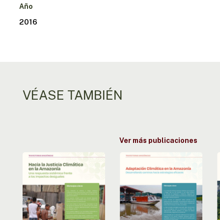
Año
2016
VÉASE TAMBIÉN
Ver más publicaciones
Camino
Adaptación
hacia
climática
la
en
justicia
la
f
en
Amazonía:
la
buscando
e