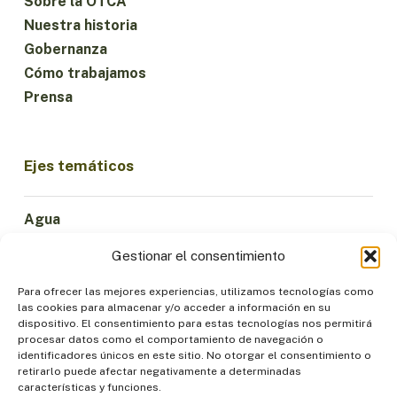
Sobre la OTCA
Nuestra historia
Gobernanza
Cómo trabajamos
Prensa
Ejes temáticos
Agua
Ciencia e Innovación
Gestionar el consentimiento
Clima
Economía Sostenible
Para ofrecer las mejores experiencias, utilizamos tecnologías como
las cookies para almacenar y/o acceder a información en su
Bosques y Biodiversidad
dispositivo. El consentimiento para estas tecnologías nos permitirá
Institucionalidad
procesar datos como el comportamiento de navegación o
identificadores únicos en este sitio. No otorgar el consentimiento o
Participación
retirarlo puede afectar negativamente a determinadas
Pueblos Indígenas
características y funciones.