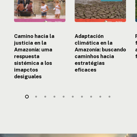
Amazonía:
caminhos
uma
hacia
respuesta
estratégias
sistémica
eficaces
a
e
los
Camino hacia la
Adaptación
imapctos
justicia en la
climática en la
desiguales
Amazonía: uma
Amazonía: buscando
respuesta
caminhos hacia
sistémica a los
estratégias
imapctos
eficaces
desiguales