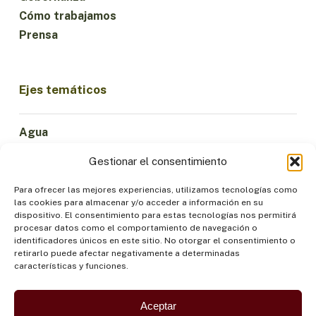
Cómo trabajamos
Prensa
Ejes temáticos
Agua
Ciencia e Innovación
Gestionar el consentimiento
Clima
Economía Sostenible
Para ofrecer las mejores experiencias, utilizamos tecnologías como
las cookies para almacenar y/o acceder a información en su
Bosques y Biodiversidad
dispositivo. El consentimiento para estas tecnologías nos permitirá
Institucionalidad
procesar datos como el comportamiento de navegación o
identificadores únicos en este sitio. No otorgar el consentimiento o
Participación
retirarlo puede afectar negativamente a determinadas
Pueblos Indígenas
características y funciones.
Salud y Alimentación
Seguridad
Aceptar