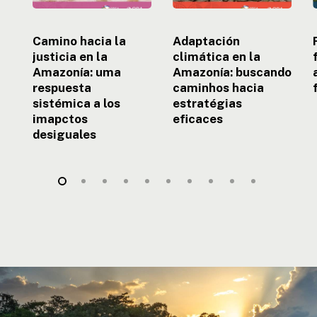
sistémica
eficaces
a
e
los
Camino hacia la
Adaptación
imapctos
justicia en la
climática en la
desiguales
Amazonía: uma
Amazonía: buscando
respuesta
caminhos hacia
sistémica a los
estratégias
imapctos
eficaces
desiguales