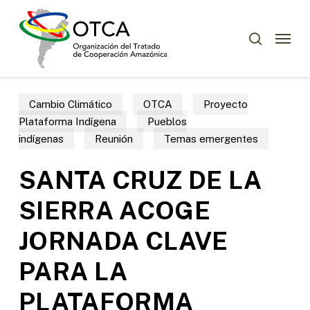
Skip
Menu
to
Menu
buscar
main
content
Cambio Climático
OTCA
Proyecto
Plataforma Indígena
Pueblos
indígenas
Reunión
Temas emergentes
SANTA CRUZ DE LA
SIERRA ACOGE
JORNADA CLAVE
PARA LA
PLATAFORMA