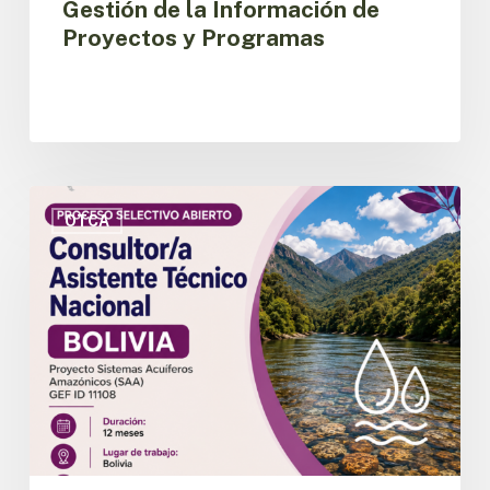
Gestión de la Información de
Proyectos y Programas
OTCA
abre
OTCA
convocatoria
para
Consultor/a
Asistente
Técnico
Nacional
del
Proyecto
SAA
en
Bolivia