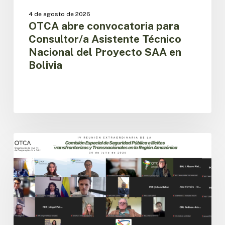
4 de agosto de 2026
OTCA abre convocatoria para
Consultor/a Asistente Técnico
Nacional del Proyecto SAA en
Bolivia
Países
amazónicos
CESPIT
avanzan
en
la
implementación
de
la