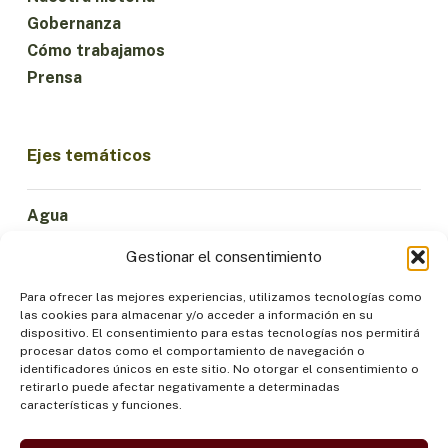
Gobernanza
Cómo trabajamos
Prensa
Ejes temáticos
Agua
Ciencia e Innovación
Gestionar el consentimiento
Clima
Economía Sostenible
Para ofrecer las mejores experiencias, utilizamos tecnologías como
las cookies para almacenar y/o acceder a información en su
Bosques y Biodiversidad
dispositivo. El consentimiento para estas tecnologías nos permitirá
Institucionalidad
procesar datos como el comportamiento de navegación o
identificadores únicos en este sitio. No otorgar el consentimiento o
Participación
retirarlo puede afectar negativamente a determinadas
Pueblos Indígenas
características y funciones.
Salud y Alimentación