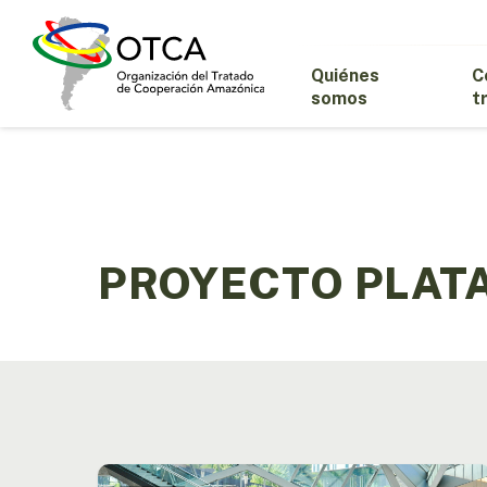
Skip
to
main
Quiénes
C
content
somos
t
PROYECTO PLAT
La