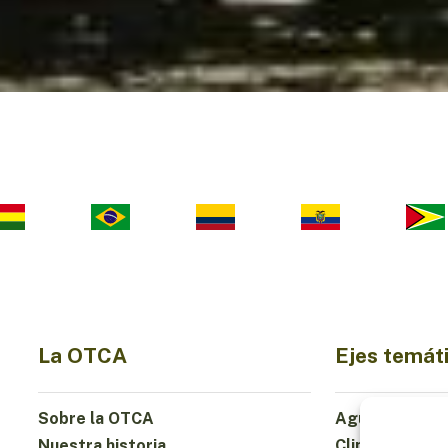
La OTCA
Ejes temát
Sobre la OTCA
Agua
Nuestra historia
Clima