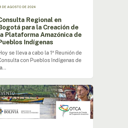
los
3 DE AGOSTO DE 2024
genas
Consulta Regional en
Bogotá para la Creación de
la Plataforma Amazónica de
Pueblos Indígenas
Hoy se lleva a cabo la 1ª Reunión de
Consulta con Pueblos Indígenas de
la…
entro
EVENTO
los
enas
onía