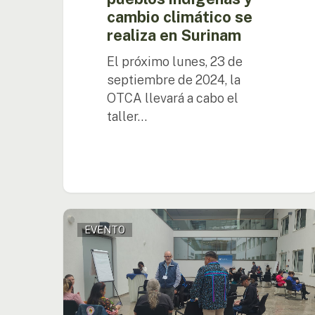
se
cambio climático se
realiza
realiza en Surinam
en
Surinam
El próximo lunes, 23 de
septiembre de 2024, la
OTCA llevará a cabo el
taller…
Freddy
EVENTO
Mamani
destaca
la
Plataforma
Regional
Amazónica