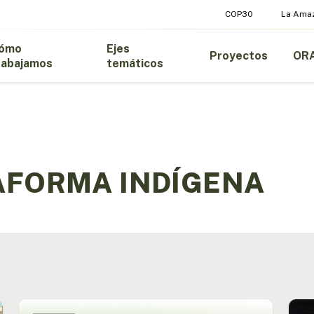
COP30
La Ama
ómo
Ejes
Proyectos
OR
rabajamos
temáticos
AFORMA INDÍGENA
Líderes
Pres