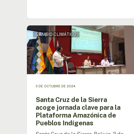
Santa
CAMBIO CLIMÁTICO
Cruz
de
la
Sierra
acoge
jornada
clave
para
3 DE OCTUBRE DE 2024
la
Plataforma
Santa Cruz de la Sierra
Amazónica
acoge jornada clave para la
de
Plataforma Amazónica de
Pueblos
Indígenas
Pueblos Indígenas