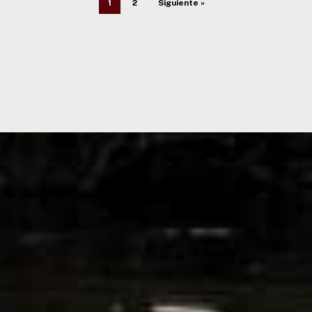
1
2
Siguiente »