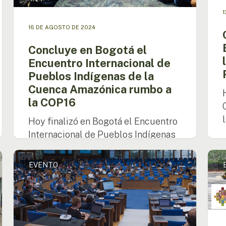
Amazónica
Pueb
1
rumbo
Indí
16 DE AGOSTO DE 2024
a
la
Concluye en Bogotá el
COP16
Encuentro Internacional de
Pueblos Indígenas de la
Cuenca Amazónica rumbo a
la COP16
Hoy finalizó en Bogotá el Encuentro
Internacional de Pueblos Indígenas
de la Cuenca Amazónica, un…
OTCA
Encu
EVENTO
presenta
de
Iniciativa
pueb
para
indíg
fortalecer
de
los
la
derechos
Amaz