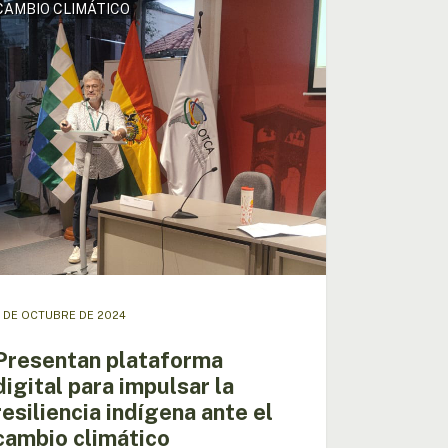
CAMBIO CLIMÁTICO
aforma
l
sar
iencia
ena
io
tico
 DE OCTUBRE DE 2024
Presentan plataforma
digital para impulsar la
resiliencia indígena ante el
cambio climático