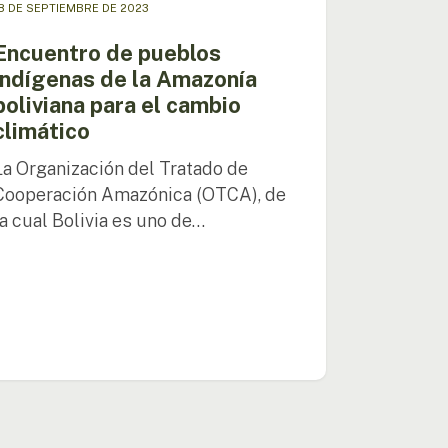
8 DE SEPTIEMBRE DE 2023
iana
Encuentro de pueblos
indígenas de la Amazonía
io
boliviana para el cambio
tico
climático
La Organización del Tratado de
Cooperación Amazónica (OTCA), de
la cual Bolivia es uno de…