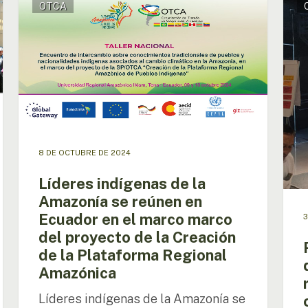
OTCA
indígenas
plat
de
digita
la
para
Amazonía
impul
se
la
reúnen
resil
en
indíg
Ecuador
ante
en
el
el
camb
8 DE OCTUBRE DE 2024
marco
climá
marco
Líderes indígenas de la
del
Amazonía se reúnen en
proyecto
Ecuador en el marco marco
3
de
la
del proyecto de la Creación
Creación
de la Plataforma Regional
de
Amazónica
la
Plataforma
Líderes indígenas de la Amazonía se