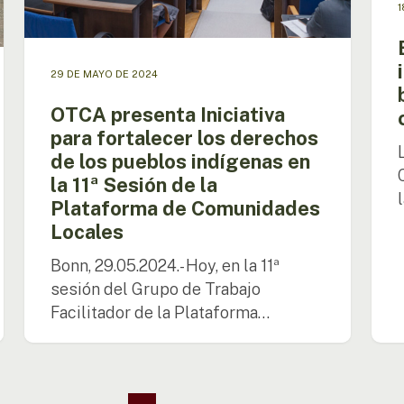
1
de
boliv
los
para
pueblos
el
indígenas
camb
29 DE MAYO DE 2024
en
climá
OTCA presenta Iniciativa
la
11ª
para fortalecer los derechos
Sesión
de los pueblos indígenas en
de
la 11ª Sesión de la
la
Plataforma de Comunidades
Plataforma
Locales
de
Comunidades
Bonn, 29.05.2024.- Hoy, en la 11ª
Locales
sesión del Grupo de Trabajo
Facilitador de la Plataforma…