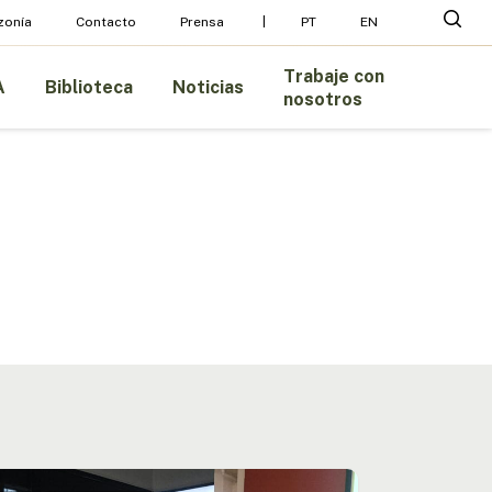
Menu
busc
zonía
Contacto
Prensa
PT
EN
Trabaje con
A
Biblioteca
Noticias
nosotros
entan