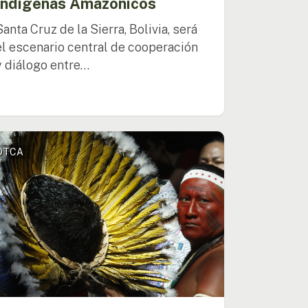
Indígenas Amazónicos
Santa Cruz de la Sierra, Bolivia, será
el escenario central de cooperación
y diálogo entre…
ulta
OTCA
onal
tá
ción
aforma
ónica