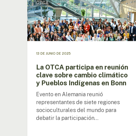
OTCA
OTCA
participa
en
reunión
clave
sobre
cambio
climático
13 DE JUNIO DE 2025
y
Pueblos
La OTCA participa en reunión
Indígenas
clave sobre cambio climático
en
y Pueblos Indígenas en Bonn
Bonn
Presione enter para buscar o ESC para cerrar
Evento en Alemania reunió
representantes de siete regiones
socioculturales del mundo para
debatir la participación…