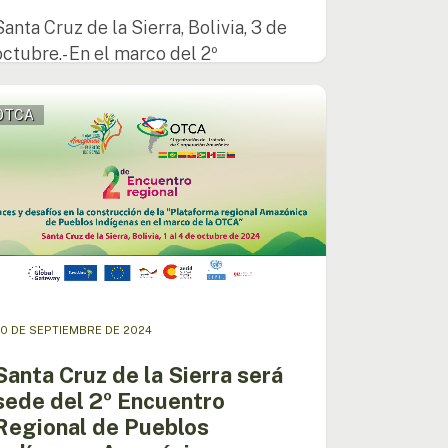
Santa Cruz de la Sierra, Bolivia, 3 de
octubre.- En el marco del 2º
Encuentro…
a
OTCA
a
entro
onal
0 DE SEPTIEMBRE DE 2024
los
Santa Cruz de la Sierra será
genas
sede del 2º Encuentro
ónicos
Regional de Pueblos