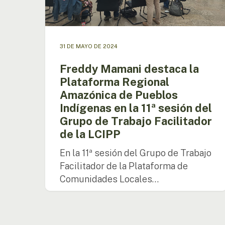
de
Pueblos
Indígenas
en
31 DE MAYO DE 2024
la
11ª
Freddy Mamani destaca la
sesión
Plataforma Regional
del
Amazónica de Pueblos
Grupo
de
Indígenas en la 11ª sesión del
Trabajo
Grupo de Trabajo Facilitador
Facilitador
de la LCIPP
de
la
En la 11ª sesión del Grupo de Trabajo
LCIPP
Facilitador de la Plataforma de
Comunidades Locales…