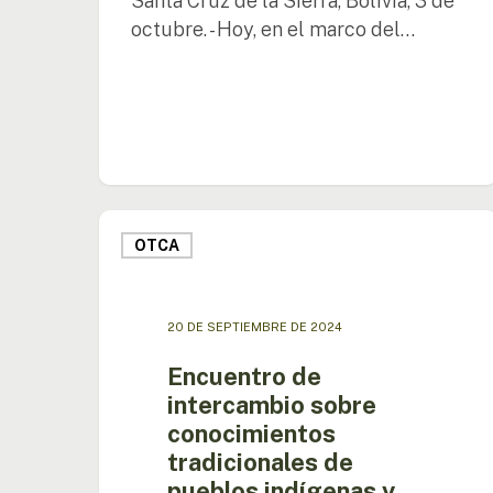
Santa Cruz de la Sierra, Bolivia, 3 de
octubre. - Hoy, en el marco del…
Encuentro
de
OTCA
intercambio
sobre
conocimientos
20 DE SEPTIEMBRE DE 2024
tradicionales
de
Encuentro de
pueblos
intercambio sobre
indígenas
conocimientos
y
tradicionales de
cambio
pueblos indígenas y
climático