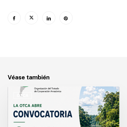
Véase también
OTCA
abre
OTCA
convocatoria
para
Especialista
Técnico(a)
en