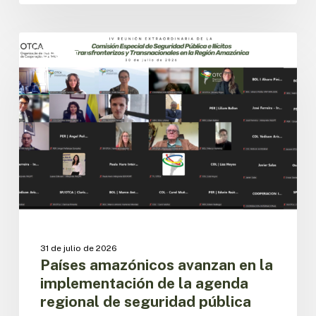
Países
amazónicos
CESPIT
avanzan
en
la
implementación
de
la
agenda
regional
de
seguridad
pública
31 de julio de 2026
Países amazónicos avanzan en la
implementación de la agenda
regional de seguridad pública