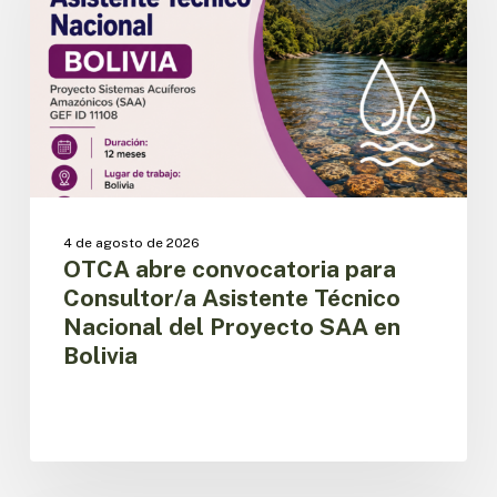
Consultor/a
Asistente
Técnico
Nacional
del
Proyecto
SAA
en
Bolivia
4 de agosto de 2026
OTCA abre convocatoria para
Consultor/a Asistente Técnico
Nacional del Proyecto SAA en
Bolivia