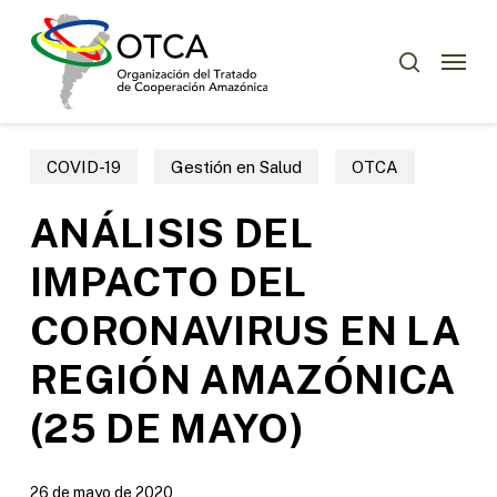
Skip
Menu
to
Menu
buscar
main
content
COVID-19
Gestión en Salud
OTCA
ANÁLISIS DEL
IMPACTO DEL
CORONAVIRUS EN LA
REGIÓN AMAZÓNICA
(25 DE MAYO)
26 de mayo de 2020