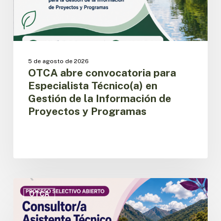
de
la
Información
de
Proyectos
y
5 de agosto de 2026
Programas
OTCA abre convocatoria para
Especialista Técnico(a) en
Gestión de la Información de
Proyectos y Programas
OTCA
abre
OTCA
convocatoria
para