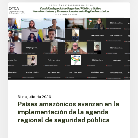
Países
amazónicos
CESPIT
avanzan
en
la
implementación
de
la
agenda
regional
de
seguridad
pública
31 de julio de 2026
Países amazónicos avanzan en la
implementación de la agenda
regional de seguridad pública