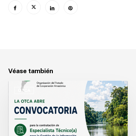
Véase también
OTCA
abre
OTCA
convocatoria
para
Especialista
Técnico(a)
en
Gestión