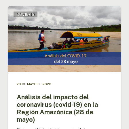
Análisis
COVID-19
del
impacto
del
coronavirus
(covid-
19)
en
la
Región
Amazónica
(28
de
29 DE MAYO DE 2020
mayo)
Análisis del impacto del
coronavirus (covid-19) en la
Región Amazónica (28 de
mayo)