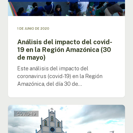
(30
de
mayo)
1 DE JUNIO DE 2020
Análisis del impacto del covid-
19 en la Región Amazónica (30
de mayo)
Este análisis del impacto del
coronavirus (covid-19) en la Región
Amazónica, del día 30 de…
Análisis
COVID-19
del
impacto
del