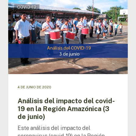
Análisis
COVID-19
del
impacto
del
covid-
19
en
la
Región
Amazónica
(3
de
junio)
4 DE JUNIO DE 2020
Análisis del impacto del covid-
19 en la Región Amazónica (3
de junio)
Este análisis del impacto del
coronavirus (covid-19) en la Región