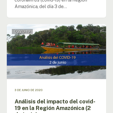
Amazónica, del día 3 de…
Análisis
COVID-19
del
impacto
del
covid-
19
en
la
Región
Amazónica
(2
de
3 DE JUNIO DE 2020
junio)
Análisis del impacto del covid-
19 en la Región Amazónica (2