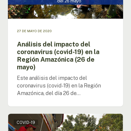
Región
Amazónica
(26
de
mayo)
27 DE MAYO DE 2020
Análisis del impacto del
coronavirus (covid-19) en la
Región Amazónica (26 de
mayo)
Este análisis del impacto del
coronavirus (covid-19) en la Región
Amazónica, del día 26 de…
Análisis
COVID-19
del
impacto