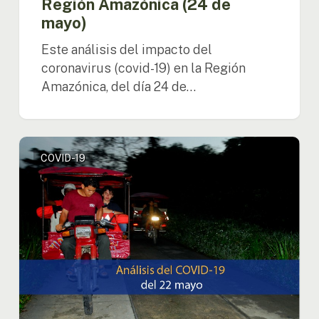
Región Amazónica (24 de
mayo)
Este análisis del impacto del
coronavirus (covid-19) en la Región
Amazónica, del día 24 de…
Análisis
COVID-19
del
impacto
del
coronavirus
(covid-
19)
en
la
Región
Amazónica
(22