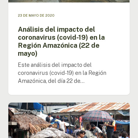
de
mayo)
23 DE MAYO DE 2020
Análisis del impacto del
coronavirus (covid-19) en la
Región Amazónica (22 de
mayo)
Este análisis del impacto del
coronavirus (covid-19) en la Región
Amazónica, del día 22 de…
Análisis
COVID-19
del
impacto
del
covid-