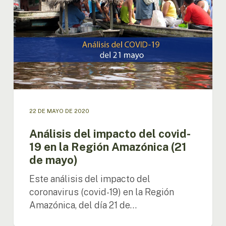
19
en
la
Región
Amazónica
(21
de
mayo)
22 DE MAYO DE 2020
Análisis del impacto del covid-
19 en la Región Amazónica (21
de mayo)
Este análisis del impacto del
coronavirus (covid-19) en la Región
Amazónica, del día 21 de…