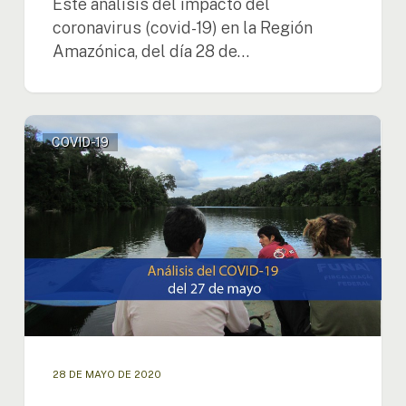
Este análisis del impacto del
coronavirus (covid-19) en la Región
Amazónica, del día 28 de…
Análisis
COVID-19
del
impacto
del
coronavirus
(covid-
19)
en
la
Región
Amazónica
(27
de
28 DE MAYO DE 2020
mayo)