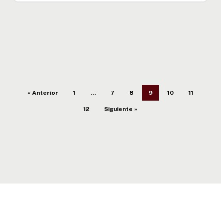
« Anterior
1
…
7
8
9
10
11
12
Siguiente »