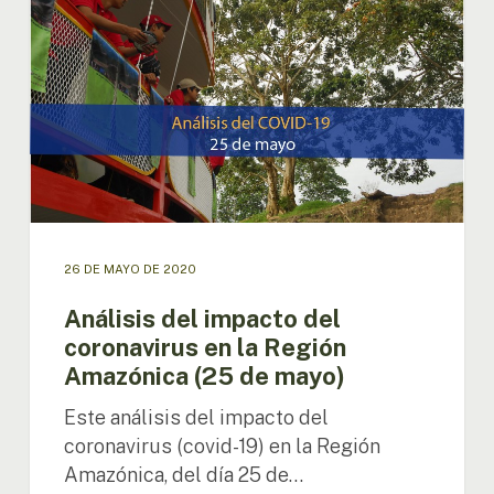
del
coronavirus
en
la
Región
Amazónica
(25
de
mayo)
26 DE MAYO DE 2020
Análisis del impacto del
coronavirus en la Región
Amazónica (25 de mayo)
Este análisis del impacto del
coronavirus (covid-19) en la Región
Amazónica, del día 25 de…