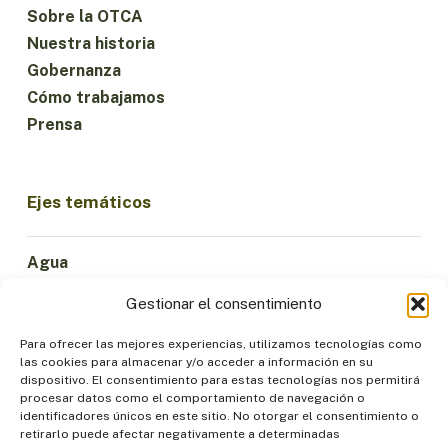
Sobre la OTCA
Nuestra historia
Gobernanza
Cómo trabajamos
Prensa
Ejes temáticos
Agua
Ciencia e Innovación
Gestionar el consentimiento
Clima
Economía Sostenible
Para ofrecer las mejores experiencias, utilizamos tecnologías como
las cookies para almacenar y/o acceder a información en su
Bosques y Biodiversidad
dispositivo. El consentimiento para estas tecnologías nos permitirá
Institucionalidad
procesar datos como el comportamiento de navegación o
identificadores únicos en este sitio. No otorgar el consentimiento o
Participación
retirarlo puede afectar negativamente a determinadas