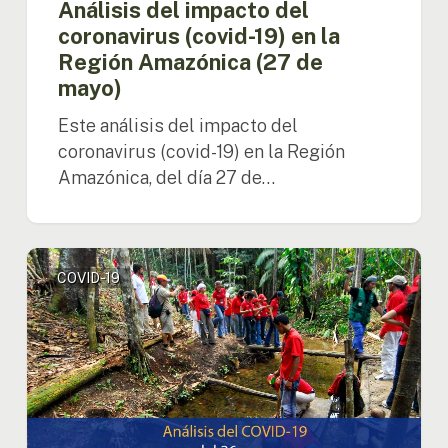
Análisis del impacto del
coronavirus (covid-19) en la
Región Amazónica (27 de
mayo)
Este análisis del impacto del
coronavirus (covid-19) en la Región
Amazónica, del día 27 de…
Análisis
COVID-19
del
impacto
del
coronavirus
(covid-
19)
en
la