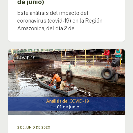
de junio)
Este análisis del impacto del
coronavirus (covid-19) en la Región
Amazónica, del día 2 de…
Análisis
COVID-19
del
impacto
del
covid-
19
en
la
Región
Amazónica
(01
de
2 DE JUNIO DE 2020
junio)