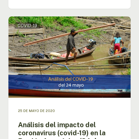
Análisis
COVID-19
del
impacto
del
coronavirus
(covid-
19)
en
la
Región
Amazónica
(24
de
mayo)
25 DE MAYO DE 2020
Análisis del impacto del
coronavirus (covid-19) en la