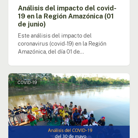
Análisis del impacto del covid-
19 en la Región Amazónica (01
de junio)
Este análisis del impacto del
coronavirus (covid-19) en la Región
Amazónica, del día 01 de…
Análisis
COVID-19
del
impacto
del
covid-
19
en
la
Región
Amazónica