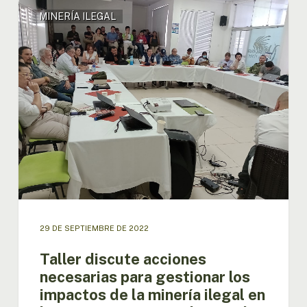
Taller
MINERÍA ILEGAL
discute
acciones
necesarias
para
gestionar
los
impactos
de
la
minería
ilegal
en
la
región
amazónica
29 DE SEPTIEMBRE DE 2022
de
Taller discute acciones
Brasil
y
necesarias para gestionar los
Colombia
impactos de la minería ilegal en