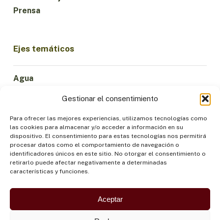
Prensa
Ejes temáticos
Agua
Ciencia e Innovación
Gestionar el consentimiento
Clima
Economía Sostenible
Para ofrecer las mejores experiencias, utilizamos tecnologías como
las cookies para almacenar y/o acceder a información en su
Bosques y Biodiversidad
dispositivo. El consentimiento para estas tecnologías nos permitirá
Institucionalidad
procesar datos como el comportamiento de navegación o
identificadores únicos en este sitio. No otorgar el consentimiento o
Participación
retirarlo puede afectar negativamente a determinadas
Pueblos Indígenas
características y funciones.
Salud y Alimentación
Seguridad
Aceptar