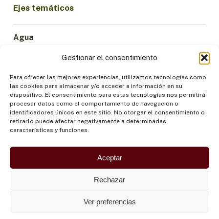
Ejes temáticos
Agua
Ciencia e Innovación
Gestionar el consentimiento
Clima
Economía Sostenible
Para ofrecer las mejores experiencias, utilizamos tecnologías como
las cookies para almacenar y/o acceder a información en su
Bosques y Biodiversidad
dispositivo. El consentimiento para estas tecnologías nos permitirá
Institucionalidad
procesar datos como el comportamiento de navegación o
identificadores únicos en este sitio. No otorgar el consentimiento o
Participación
retirarlo puede afectar negativamente a determinadas
Pueblos Indígenas
características y funciones.
Salud y Alimentación
Seguridad
Aceptar
Rechazar
Ver preferencias