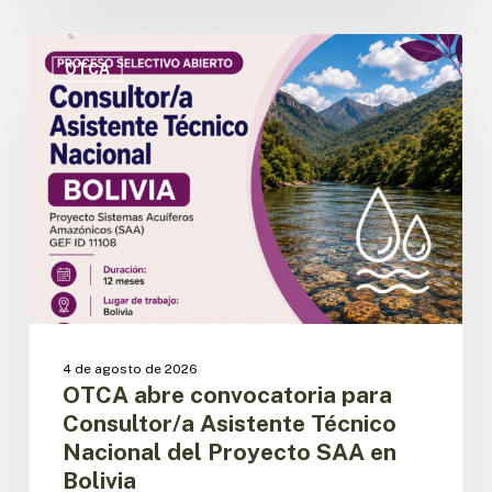
OTCA
abre
OTCA
convocatoria
para
Consultor/a
Asistente
Técnico
Nacional
del
Proyecto
SAA
en
Bolivia
4 de agosto de 2026
OTCA abre convocatoria para
Consultor/a Asistente Técnico
Nacional del Proyecto SAA en
Bolivia