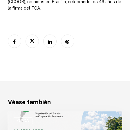
(CCOOR), reunidos en Brasilia, celebrando los 46 años de
la firma del TCA.
Véase también
OTCA
abre
OTCA
convocatoria