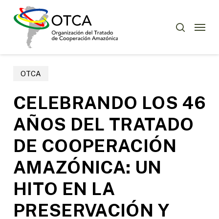
Skip
Menu
to
Menu
buscar
main
content
OTCA
CELEBRANDO LOS 46
AÑOS DEL TRATADO
DE COOPERACIÓN
AMAZÓNICA: UN
HITO EN LA
PRESERVACIÓN Y