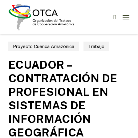
Skip
Menu
to
Menu
buscar
main
content
Proyecto Cuenca Amazónica
Trabajo
ECUADOR –
CONTRATACIÓN DE
PROFESIONAL EN
SISTEMAS DE
INFORMACIÓN
GEOGRÁFICA