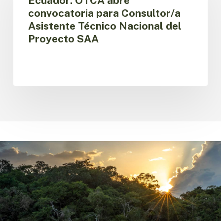
Ecuador: OTCA abre
convocatoria
convocatoria para Consultor/a
para
Asistente Técnico Nacional del
Consultor/a
Proyecto SAA
Asistente
Técnico
Nacional
del
Proyecto
SAA