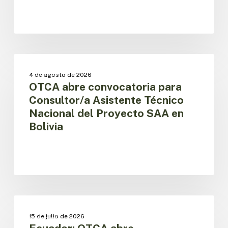
OTCA
abre
OTCA
4 de agosto de 2026
convocatoria
OTCA abre convocatoria para
para
Consultor/a Asistente Técnico
Consultor/a
Nacional del Proyecto SAA en
Asistente
Bolivia
Técnico
Nacional
del
Proyecto
SAA
en
Bolivia
Ecuador:
OTCA
OTCA
15 de julio de 2026
abre