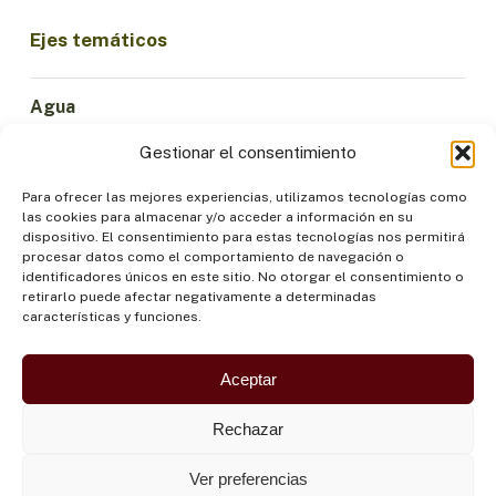
Ejes temáticos
Agua
Ciencia e Innovación
Gestionar el consentimiento
Clima
Economía Sostenible
Para ofrecer las mejores experiencias, utilizamos tecnologías como
las cookies para almacenar y/o acceder a información en su
Bosques y Biodiversidad
dispositivo. El consentimiento para estas tecnologías nos permitirá
Institucionalidad
procesar datos como el comportamiento de navegación o
identificadores únicos en este sitio. No otorgar el consentimiento o
Participación
retirarlo puede afectar negativamente a determinadas
Pueblos Indígenas
características y funciones.
Salud y Alimentación
Seguridad
Aceptar
Rechazar
Ver preferencias