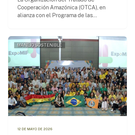
Cooperación Amazónica (OTCA), en
alianza con el Programa de las…
La
MANEJO SOSTENIBLE
Amazonía
fortalece
cooperación
regional
frente
a
los
incendios
forestales
mediante
la
ExpoMIF
12 DE MAYO DE 2026