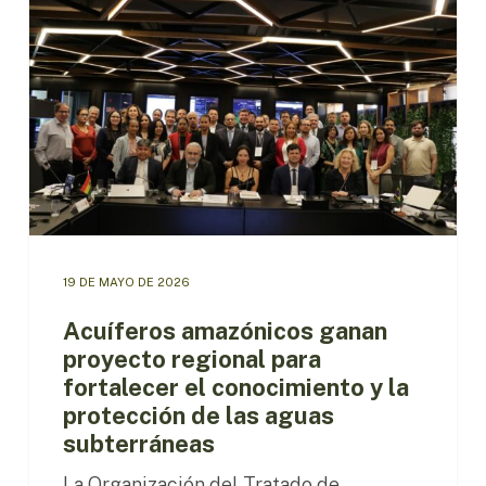
ganan
proyecto
regional
para
fortalecer
el
conocimiento
y
la
protección
de
las
19 DE MAYO DE 2026
aguas
subterráneas
Acuíferos amazónicos ganan
proyecto regional para
fortalecer el conocimiento y la
protección de las aguas
subterráneas
La Organización del Tratado de