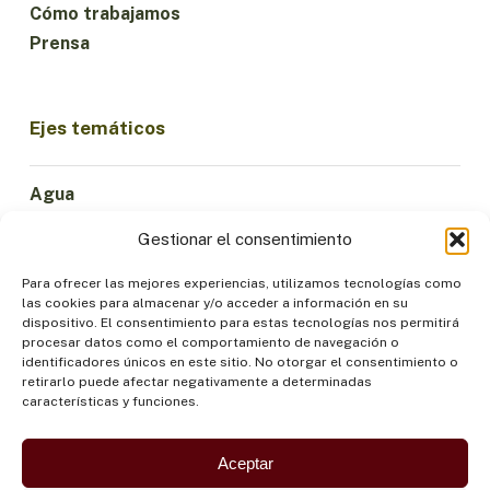
Cómo trabajamos
Prensa
Ejes temáticos
Agua
Ciencia e Innovación
Gestionar el consentimiento
Clima
Economía Sostenible
Para ofrecer las mejores experiencias, utilizamos tecnologías como
las cookies para almacenar y/o acceder a información en su
Bosques y Biodiversidad
dispositivo. El consentimiento para estas tecnologías nos permitirá
Institucionalidad
procesar datos como el comportamiento de navegación o
identificadores únicos en este sitio. No otorgar el consentimiento o
Participación
retirarlo puede afectar negativamente a determinadas
Pueblos Indígenas
características y funciones.
Salud y Alimentación
Seguridad
Aceptar