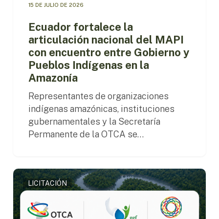
15 DE JULIO DE 2026
en
la
Ecuador fortalece la
Amazonía
articulación nacional del MAPI
con encuentro entre Gobierno y
Pueblos Indígenas en la
Amazonía
Representantes de organizaciones
indígenas amazónicas, instituciones
gubernamentales y la Secretaría
Permanente de la OTCA se…
OTCA
LICITACIÓN
contrata
Consultor(a)
Asistente
Técnico