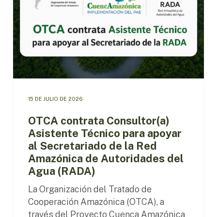
para
apoyar
al
Secretariado
de
la
Red
Amazónica
de
15 DE JULIO DE 2026
Autoridades
del
OTCA contrata Consultor(a)
Agua
Asistente Técnico para apoyar
(RADA)
al Secretariado de la Red
Amazónica de Autoridades del
Agua (RADA)
La Organización del Tratado de
Cooperación Amazónica (OTCA), a
través del Proyecto Cuenca Amazónica