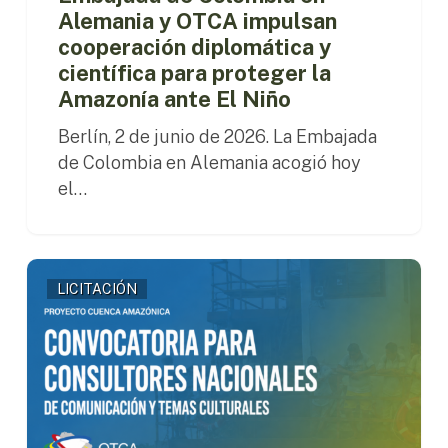
ante
Alemania y OTCA impulsan
El
cooperación diplomática y
Niño
científica para proteger la
Amazonía ante El Niño
Berlín, 2 de junio de 2026. La Embajada
de Colombia en Alemania acogió hoy
el…
Selección
LICITACIÓN
de
Consultores
Nacionales
en
Comunicación
y
Temas
Culturales