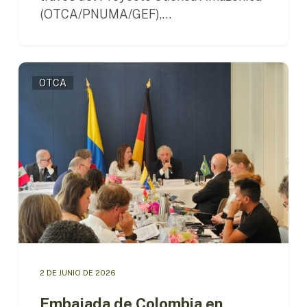
(OTCA/PNUMA/GEF),…
Embajada
OTCA
de
Colombia
en
Alemania
y
OTCA
impulsan
cooperación
diplomática
y
científica
para
proteger
2 DE JUNIO DE 2026
la
Amazonía
Embajada de Colombia en