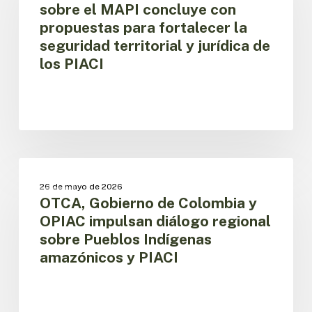
sobre el MAPI concluye con
sobre
propuestas para fortalecer la
el
seguridad territorial y jurídica de
MAPI
concluye
los PIACI
con
propuestas
para
fortalecer
la
seguridad
OTCA,
territorial
Gobierno
MAPI
y
26 de mayo de 2026
de
jurídica
OTCA, Gobierno de Colombia y
Colombia
de
OPIAC impulsan diálogo regional
y
los
sobre Pueblos Indígenas
OPIAC
PIACI
amazónicos y PIACI
impulsan
diálogo
regional
sobre