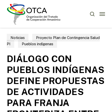
Skip
Menu
to
Menu
buscar
main
content
Noticias
Proyecto Plan de Contingencia Salud
PI
Pueblos indígenas
DIÁLOGO CON
PUEBLOS INDÍGENAS
DEFINE PROPUESTAS
DE ACTIVIDADES
PARA FRANJA