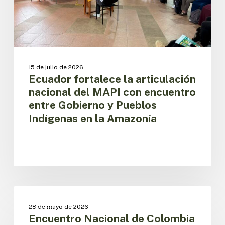
encuentro
entre
Gobierno
y
Pueblos
Indígenas
15 de julio de 2026
en
Ecuador fortalece la articulación
la
nacional del MAPI con encuentro
Amazonía
entre Gobierno y Pueblos
Indígenas en la Amazonía
Encuentro
Nacional
MAPI
28 de mayo de 2026
de
Encuentro Nacional de Colombia
Colombia