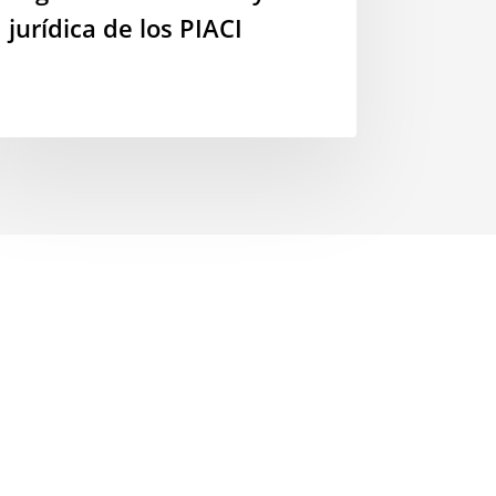
n
jurídica de los PIACI
opuestas
ra
talecer
guridad
ritorial
ídica
CI