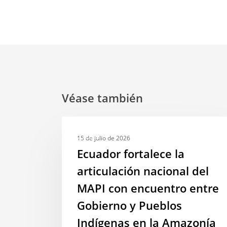
Véase también
Ecuador
MAPI
fortalece
15 de julio de 2026
la
Ecuador fortalece la
articulación
articulación nacional del
nacional
MAPI con encuentro entre
del
MAPI
Gobierno y Pueblos
con
Indígenas en la Amazonía