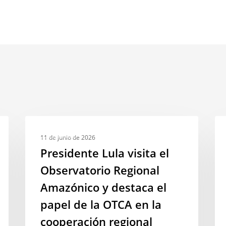
Presidente
En
BOSQUES
Lula
Nac
11 de junio de 2026
visita
de
Presidente Lula visita el
el
Co
Observatorio Regional
Observatorio
so
Amazónico y destaca el
Regional
el
Amazónico
MA
papel de la OTCA en la
y
con
cooperación regional