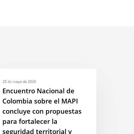
cuentro
MAPI
ional
28 de mayo de 2026
Encuentro Nacional de
lombia
Colombia sobre el MAPI
bre
concluye con propuestas
PI
para fortalecer la
cluye
seguridad territorial y