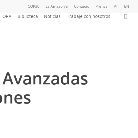
COP30
La Amazonía
Contacto
Prensa
PT
EN
bus
ORA
Biblioteca
Noticias
Trabaje con nosotros
s Avanzadas
ones