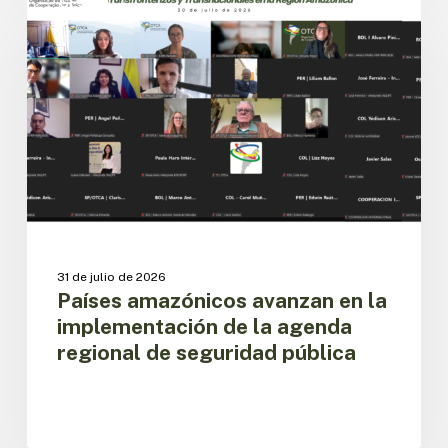
amazónicos
CESPIT
avanzan
en
la
implementación
de
la
agenda
regional
de
seguridad
pública
31 de julio de 2026
Países amazónicos avanzan en la
implementación de la agenda
regional de seguridad pública