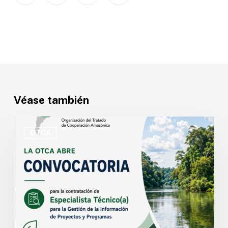
Véase también
OTCA
abre
OTCA
convocatoria
para
Especialista
Técnico(a)
en
Gestión
de
la