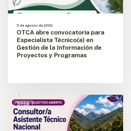
Información
de
Proyectos
y
5 de agosto de 2026
Programas
OTCA abre convocatoria para
Especialista Técnico(a) en
Gestión de la Información de
Proyectos y Programas
OTCA
abre
OTCA
convocatoria
para
Consultor/a
Asistente