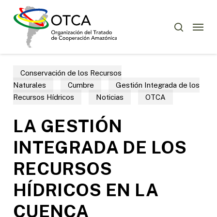
Skip
Menu
to
Menu
buscar
main
content
Conservación de los Recursos
Naturales
Cumbre
Gestión Integrada de los
Recursos Hídricos
Noticias
OTCA
LA GESTIÓN
INTEGRADA DE LOS
RECURSOS
HÍDRICOS EN LA
CUENCA