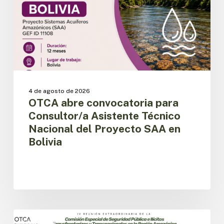
Técnico
Nacional
del
Proyecto
SAA
en
Bolivia
4 de agosto de 2026
OTCA abre convocatoria para
Consultor/a Asistente Técnico
Nacional del Proyecto SAA en
Bolivia
Países