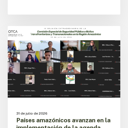
Países
amazónicos
CESPIT
avanzan
en
la
implementación
de
la
agenda
regional
de
seguridad
pública
31 de julio de 2026
Países amazónicos avanzan en la
implementación de la agenda