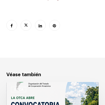
Véase también
OTCA
abre
OTCA
convocatoria
para
Especialista