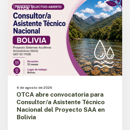
OTCA
abre
OTCA
convocatoria
para
Consultor/a
Asistente
Técnico
Nacional
del
Proyecto
SAA
en
Bolivia
4 de agosto de 2026
OTCA abre convocatoria para
Consultor/a Asistente Técnico
Nacional del Proyecto SAA en
Bolivia