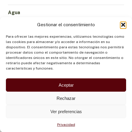
Agua
Ciencia e Innovación
Gestionar el consentimiento
Clima
Economía Sostenible
Para ofrecer las mejores experiencias, utilizamos tecnologías como
las cookies para almacenar y/o acceder a información en su
Bosques y Biodiversidad
dispositivo. El consentimiento para estas tecnologías nos permitirá
Institucionalidad
procesar datos como el comportamiento de navegación o
identificadores únicos en este sitio. No otorgar el consentimiento o
Participación
retirarlo puede afectar negativamente a determinadas
Pueblos Indígenas
características y funciones.
Salud y Alimentación
Seguridad
Aceptar
Rechazar
Ver preferencias
Privacidad
©OTCA |
POLÍTICA DE PRIVACIDAD