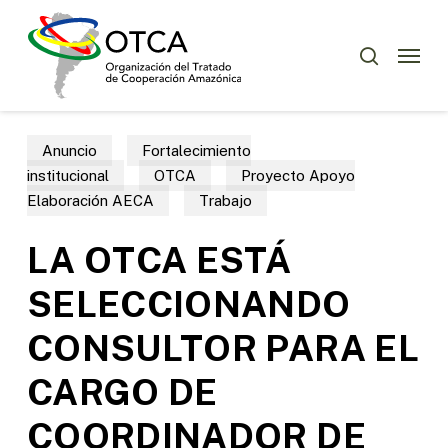
Skip
Menu
to
Menu
buscar
main
content
Anuncio
Fortalecimiento
institucional
OTCA
Proyecto Apoyo
Elaboración AECA
Trabajo
LA OTCA ESTÁ
SELECCIONANDO
CONSULTOR PARA EL
CARGO DE
COORDINADOR DE