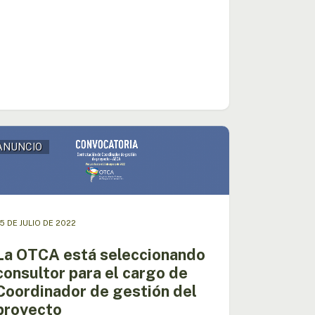
ANUNCIO
A
ccionando
ltor
5 DE JULIO DE 2022
o
La OTCA está seleccionando
consultor para el cargo de
dinador
Coordinador de gestión del
ión
proyecto