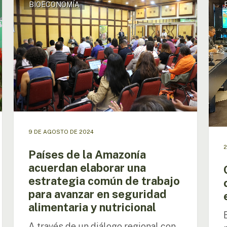
BIOECONOMÍA
de
reafi
la
su
Amazonía
comp
acuerdan
con
elaborar
la
una
Amaz
estrategia
en
común
visita
de
a
trabajo
la
para
OTC
avanzar
9 DE AGOSTO DE 2024
en
2
seguridad
Países de la Amazonía
alimentaria
acuerdan elaborar una
y
estrategia común de trabajo
nutricional
para avanzar en seguridad
alimentaria y nutricional
A través de un diálogo regional con