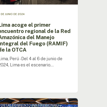
ral
 DE JUNIO DE 2024
o
IF)
Lima acoge el primer
encuentro regional de la Red
Amazónica del Manejo
A
Integral del Fuego (RAMIF)
de la OTCA
Lima, Perú - Del 4 al 6 de junio de
2024, Lima es el escenario…
FORTALECIMIENTO INSTITUCIONAL
A