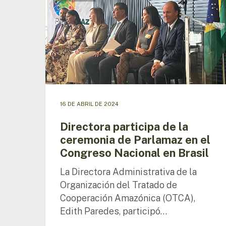
de
Brasilia, 12 de julio de 2024 - En una
la
reunión celebrada hoy en la sede…
ceremonia
de
Parlamaz
en
el
Congreso
Nacional
16 DE ABRIL DE 2024
en
Brasil
Directora participa de la
ceremonia de Parlamaz en el
Congreso Nacional en Brasil
La Directora Administrativa de la
Organización del Tratado de
Cooperación Amazónica (OTCA),
Edith Paredes, participó…