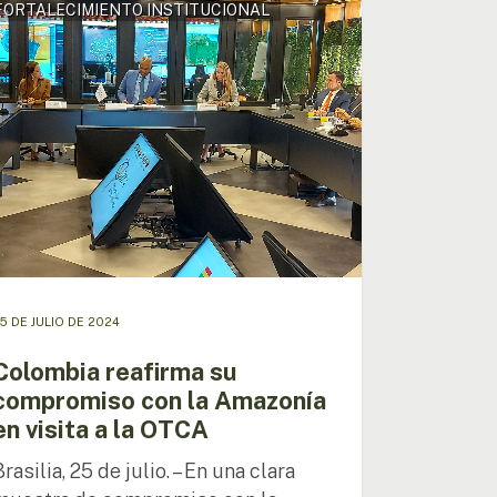
FORTALECIMIENTO INSTITUCIONAL
rma
romiso
onía
A
5 DE JULIO DE 2024
Colombia reafirma su
compromiso con la Amazonía
en visita a la OTCA
Brasilia, 25 de julio. – En una clara