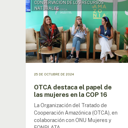
CONSERVACIÓN DE LOS RECURSOS
destaca
NATURALES
el
papel
de
las
mujeres
en
la
COP
16
25 DE OCTUBRE DE 2024
OTCA destaca el papel de
las mujeres en la COP 16
Presione enter para buscar o ESC para cerrar
La Organización del Tratado de
Cooperación Amazónica (OTCA), en
colaboración con ONU Mujeres y
FONPLATA,…