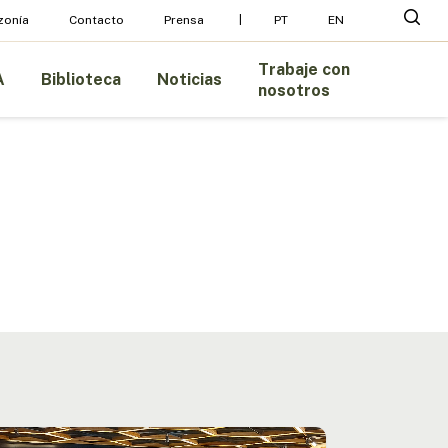
Menu
busc
zonía
Contacto
Prensa
PT
EN
Trabaje con
A
Biblioteca
Noticias
nosotros
mbia