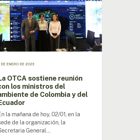
iene
ón
tros
ente
mbia
 DE ENERO DE 2023
La OTCA sostiene reunión
dor
con los ministros del
ambiente de Colombia y del
Ecuador
En la mañana de hoy, 02/01, en la
sede de la organización, la
Secretaria General…