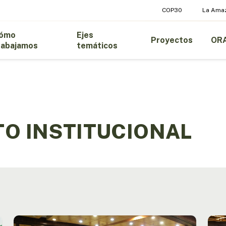
COP30
La Ama
ómo
Ejes
Proyectos
OR
rabajamos
temáticos
O INSTITUCIONAL
Países
Colo