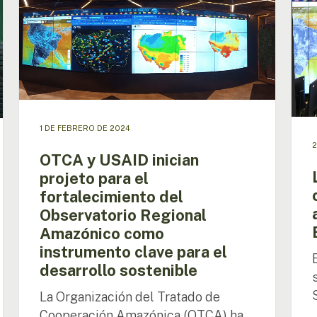
USAID
sost
inician
reuni
projeto
con
para
los
el
minis
fortalecimiento
del
del
ambi
Observatorio
de
1 DE FEBRERO DE 2024
Regional
Colo
2
Amazónico
y
OTCA y USAID inician
como
del
projeto para el
instrumento
Ecua
fortalecimiento del
clave
Observatorio Regional
para
el
Amazónico como
desarrollo
instrumento clave para el
sostenible
desarrollo sostenible
La Organización del Tratado de
Cooperación Amazónica (OTCA) ha