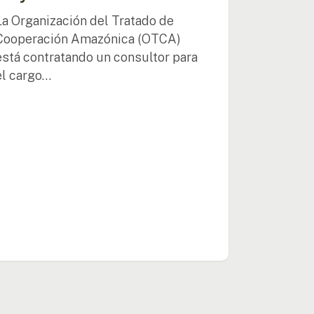
ecto
La Organización del Tratado de
Cooperación Amazónica (OTCA)
está contratando un consultor para
el cargo…