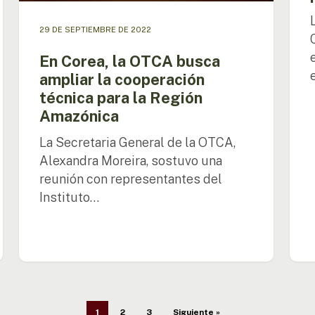
Amazónica
del
proy
29 DE SEPTIEMBRE DE 2022
En Corea, la OTCA busca
ampliar la cooperación
técnica para la Región
Amazónica
La Secretaria General de la OTCA,
Alexandra Moreira, sostuvo una
reunión con representantes del
Instituto…
1
2
3
Siguiente »