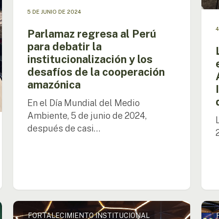
la
Integ
5 DE JUNIO DE 2024
cooperación
del
4
amazónica
Fueg
Parlamaz regresa al Perú
(RAM
para debatir la
de
institucionalización y los
la
desafíos de la cooperación
OTC
amazónica
En el Día Mundial del Medio
Ambiente, 5 de junio de 2024,
después de casi…
OTCA
La
FORTALECIMIENTO INSTITUCIONAL
y
OTC