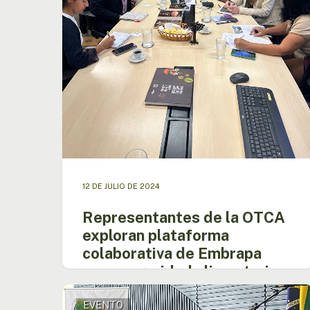
y
sostenibilidad
indígena
en
la
Amazonía
12 DE JULIO DE 2024
Representantes de la OTCA
exploran plataforma
colaborativa de Embrapa
para seguridad alimentaria y
sostenibilidad indígena en la
Directora
Amazonía
EVENTO
participa