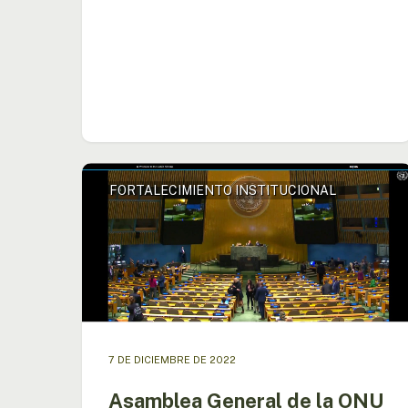
Asamblea
FORTALECIMIENTO INSTITUCIONAL
General
de
la
ONU
otorga
a
la
OTCA
estatus
7 DE DICIEMBRE DE 2022
de
Observadora
Asamblea General de la ONU