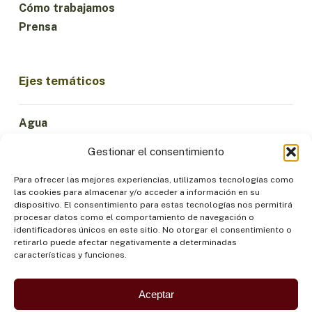
Cómo trabajamos
Prensa
Ejes temáticos
Agua
Ciencia e Innovación
Gestionar el consentimiento
Clima
Economía Sostenible
Para ofrecer las mejores experiencias, utilizamos tecnologías como
las cookies para almacenar y/o acceder a información en su
Bosques y Biodiversidad
dispositivo. El consentimiento para estas tecnologías nos permitirá
Institucionalidad
procesar datos como el comportamiento de navegación o
identificadores únicos en este sitio. No otorgar el consentimiento o
Participación
retirarlo puede afectar negativamente a determinadas
Pueblos Indígenas
características y funciones.
Salud y Alimentación
Seguridad
Aceptar