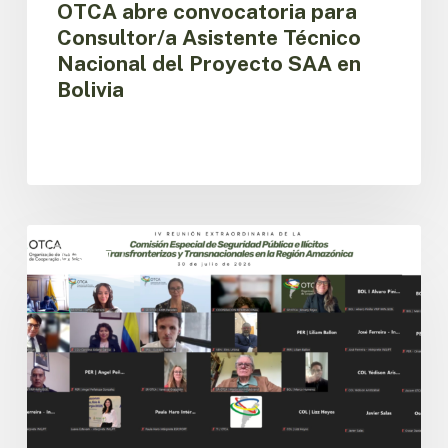
OTCA abre convocatoria para
Consultor/a Asistente Técnico
Nacional del Proyecto SAA en
Bolivia
Países
amazónicos
CESPIT
avanzan
en
la
implementación
de
la
agenda
regional