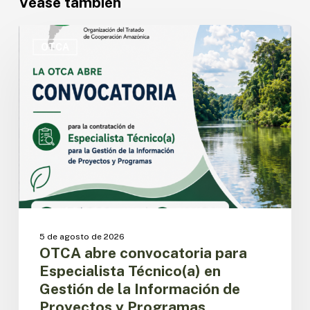
Véase también
OTCA
abre
OTCA
convocatoria
para
Especialista
Técnico(a)
en
Gestión
de
la
Información
de
Proyectos
y
5 de agosto de 2026
Programas
OTCA abre convocatoria para
Especialista Técnico(a) en
Gestión de la Información de
Proyectos y Programas