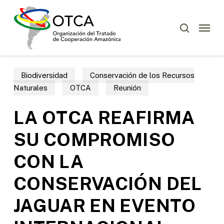
Skip
Menu
to
Menu
buscar
main
content
Biodiversidad
Conservación de los Recursos
Naturales
OTCA
Reunión
LA OTCA REAFIRMA
SU COMPROMISO
CON LA
CONSERVACIÓN DEL
JAGUAR EN EVENTO