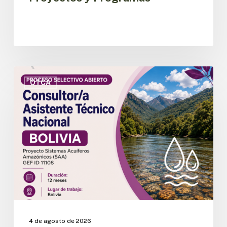
OTCA
abre
OTCA
convocatoria
para
Consultor/a
Asistente
Técnico
Nacional
del
Proyecto
SAA
en
Bolivia
4 de agosto de 2026