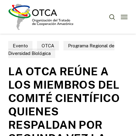
Skip
Menu
to
Menu
buscar
main
content
Evento
OTCA
Programa Regional de
Diversidad Biológica
LA OTCA REÚNE A
LOS MIEMBROS DEL
COMITÉ CIENTÍFICO
QUIENES
RESPALDAN POR