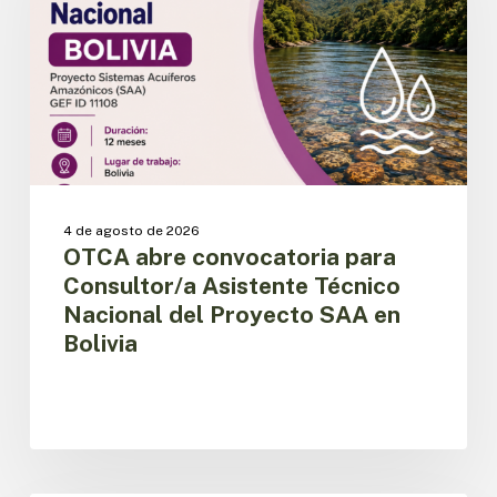
Consultor/a
Asistente
Técnico
Nacional
del
Proyecto
SAA
en
Bolivia
4 de agosto de 2026
OTCA abre convocatoria para
Consultor/a Asistente Técnico
Nacional del Proyecto SAA en
Bolivia