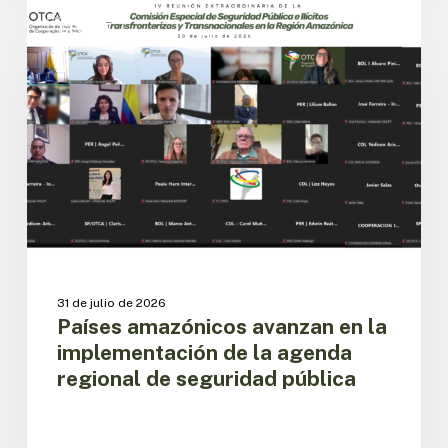
Países
amazónicos
CESPIT
avanzan
en
la
implementación
de
la
agenda
regional
de
seguridad
pública
31 de julio de 2026
Países amazónicos avanzan en la
implementación de la agenda
regional de seguridad pública