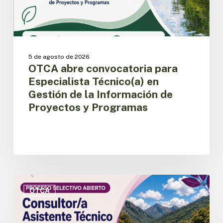
la
Información
de
Proyectos
y
5 de agosto de 2026
Programas
OTCA abre convocatoria para
Especialista Técnico(a) en
Gestión de la Información de
Proyectos y Programas
OTCA
abre
OTCA
convocatoria
para