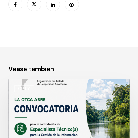
Véase también
OTCA
abre
OTCA
convocatoria
para
Especialista
Técnico(a)
en
Gestión
de