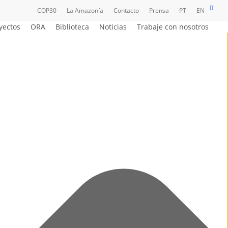
busc
COP30
La Amazonía
Contacto
Prensa
PT
EN
yectos
ORA
Biblioteca
Noticias
Trabaje con nosotros