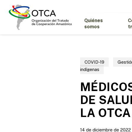
Skip
to
main
Quiénes
C
content
somos
t
COVID-19
Gestió
indígenas
MÉDICOS
DE SALU
LA OTCA
14 de diciembre de 2022