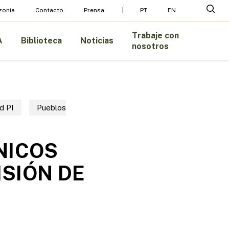
Menu
busc
zonía
Contacto
Prensa
PT
EN
Trabaje con
A
Biblioteca
Noticias
nosotros
d PI
Pueblos
NICOS
ISIÓN DE