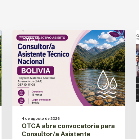
OTCA
P
abre
a
OTCA
convocatoria
a
para
e
Consultor/a
l
Asistente
i
Técnico
d
Nacional
l
del
a
Proyecto
r
SAA
d
en
s
Bolivia
p
4 de agosto de 2026
OTCA abre convocatoria para
Consultor/a Asistente