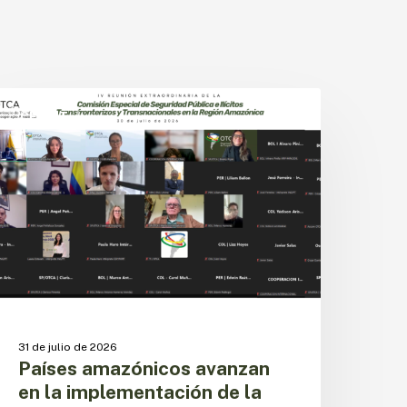
aíses
mazónicos
CESPIT
vanzan
n
a
mplementación
e
a
genda
egional
e
eguridad
ública
31 de julio de 2026
Países amazónicos avanzan
en la implementación de la