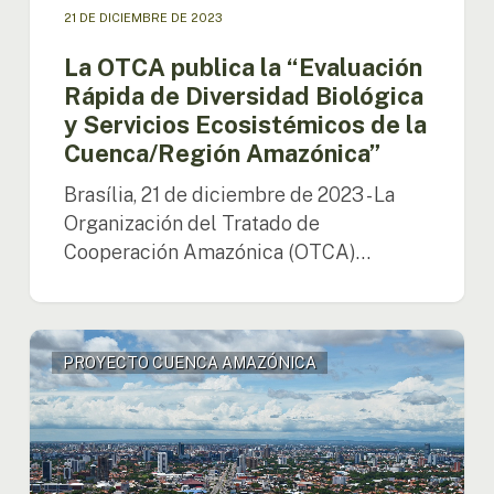
la
21 DE DICIEMBRE DE 2023
Cuenca/Región
Amazónica”
La OTCA publica la “Evaluación
Rápida de Diversidad Biológica
y Servicios Ecosistémicos de la
Cuenca/Región Amazónica”
Brasília, 21 de diciembre de 2023 - La
Organización del Tratado de
Cooperación Amazónica (OTCA)…
Bolivia
PROYECTO CUENCA AMAZÓNICA
establece
redes
de
monitoreo
para
la