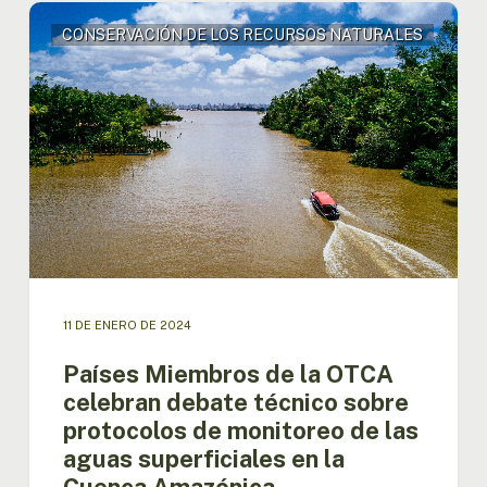
Países
CONSERVACIÓN DE LOS RECURSOS NATURALES
Miembros
de
la
OTCA
celebran
debate
técnico
sobre
protocolos
de
monitoreo
de
las
11 DE ENERO DE 2024
aguas
Países Miembros de la OTCA
superficiales
en
celebran debate técnico sobre
la
protocolos de monitoreo de las
Cuenca
aguas superficiales en la
Amazónica
Cuenca Amazónica