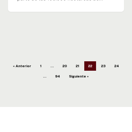
« Anterior
1
…
20
21
22
23
24
…
94
Siguiente »