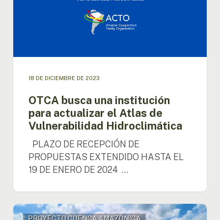
actualizar
el
Atlas
de
Vulnerabilidad
Hidroclimática
18 DE DICIEMBRE DE 2023
OTCA busca una institución
para actualizar el Atlas de
Vulnerabilidad Hidroclimática
PLAZO DE RECEPCIÓN DE
PROPUESTAS EXTENDIDO HASTA EL
19 DE ENERO DE 2024 …
Proyecto
PROYECTO CUENCA AMAZÓNICA
de