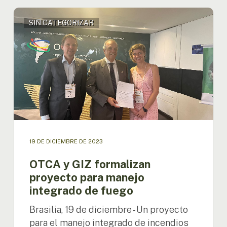
OTCA
SIN CATEGORIZAR
y
GIZ
formalizan
proyecto
para
manejo
integrado
de
fuego
19 DE DICIEMBRE DE 2023
OTCA y GIZ formalizan
proyecto para manejo
integrado de fuego
Brasilia, 19 de diciembre - Un proyecto
para el manejo integrado de incendios