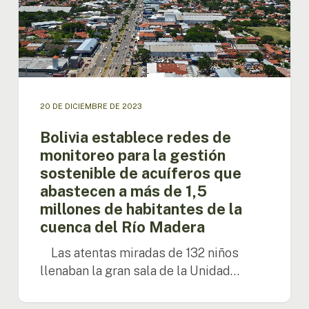
gestión
sostenible
de
acuíferos
que
abastecen
a
20 DE DICIEMBRE DE 2023
más
de
Bolivia establece redes de
1,5
monitoreo para la gestión
millones
sostenible de acuíferos que
de
abastecen a más de 1,5
habitantes
millones de habitantes de la
de
la
cuenca del Río Madera
cuenca
Las atentas miradas de 132 niños
del
Río
llenaban la gran sala de la Unidad…
Madera