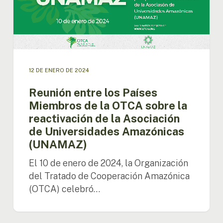
de
la
OTCA
sobre
la
reactivación
12 DE ENERO DE 2024
de
la
Reunión entre los Países
Asociación
Miembros de la OTCA sobre la
de
reactivación de la Asociación
Universidades
de Universidades Amazónicas
Amazónicas
(UNAMAZ)
(UNAMAZ)
El 10 de enero de 2024, la Organización
del Tratado de Cooperación Amazónica
(OTCA) celebró…