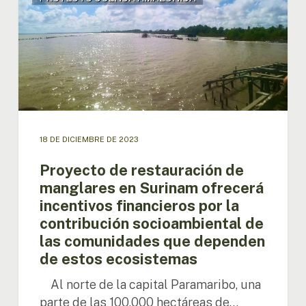
restauración
de
manglares
en
Surinam
ofrecerá
incentivos
financieros
por
18 DE DICIEMBRE DE 2023
la
contribución
Proyecto de restauración de
socioambiental
manglares en Surinam ofrecerá
de
incentivos financieros por la
las
contribución socioambiental de
comunidades
las comunidades que dependen
que
dependen
de estos ecosistemas
de
Al norte de la capital Paramaribo, una
estos
ecosistemas
parte de las 100.000 hectáreas de…