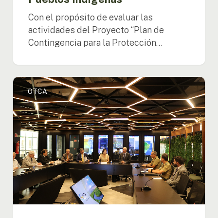
Con el propósito de evaluar las
actividades del Proyecto “Plan de
Contingencia para la Protección…
La
OTCA
Secretaría
General
de
la
OTCA
recibe
la
visita
del
Ministro
Jefe
del