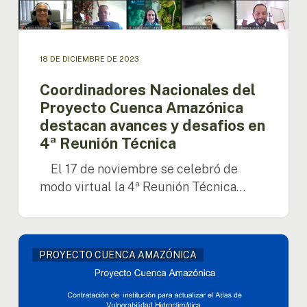
y
desafios
en
4ª
18 DE DICIEMBRE DE 2023
Reunión
Técnica
Coordinadores Nacionales del
Proyecto Cuenca Amazónica
destacan avances y desafios en
4ª Reunión Técnica
El 17 de noviembre se celebró de
modo virtual la 4ª Reunión Técnica…
OTCA
PROYECTO CUENCA AMAZÓNICA
busca
una
institución
para