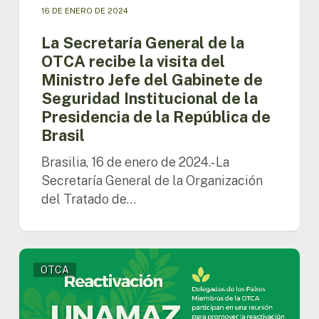
Gabinete
16 DE ENERO DE 2024
de
Seguridad
La Secretaría General de la
Institucional
OTCA recibe la visita del
de
Ministro Jefe del Gabinete de
la
Seguridad Institucional de la
Presidencia
de
Presidencia de la República de
la
Brasil
República
de
Brasilia, 16 de enero de 2024.- La
Brasil
Secretaría General de la Organización
del Tratado de…
Reunión
OTCA
entre
los
Países
Miembros