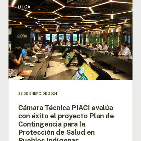
Cámara
OTCA
Técnica
PIACI
evalúa
con
éxito
el
proyecto
Plan
de
Contingencia
para
la
Protección
22 DE ENERO DE 2024
de
Salud
Cámara Técnica PIACI evalúa
en
con éxito el proyecto Plan de
Pueblos
Contingencia para la
Indígenas
Protección de Salud en
Pueblos Indígenas