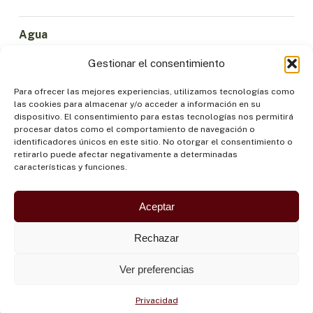
Agua
Ciencia e Innovación
Gestionar el consentimiento
Clima
Economía Sostenible
Para ofrecer las mejores experiencias, utilizamos tecnologías como
las cookies para almacenar y/o acceder a información en su
Bosques y Biodiversidad
dispositivo. El consentimiento para estas tecnologías nos permitirá
Institucionalidad
procesar datos como el comportamiento de navegación o
identificadores únicos en este sitio. No otorgar el consentimiento o
Participación
retirarlo puede afectar negativamente a determinadas
Pueblos Indígenas
características y funciones.
Salud y Alimentación
Seguridad
Aceptar
Rechazar
Ver preferencias
Privacidad
©OTCA |
POLÍTICA DE PRIVACIDAD