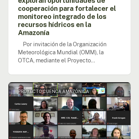
exploran oportunidades de
integrado
cooperación para fortalecer el
de
los
monitoreo integrado de los
recursos
recursos hídricos en la
hídricos
Amazonía
en
la
Por invitación de la Organización
Amazonía
Meteorológica Mundial (OMM), la
OTCA, mediante el Proyecto…
Coordinadores
PROYECTO CUENCA AMAZÓNICA
Nacionales
del
Proyecto
Cuenca
Amazónica
destacan
avances