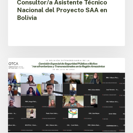
Consultor/a Asistente Técnico
Nacional del Proyecto SAA en
Bolivia
Países
amazónicos
CESPIT
avanzan
en
la
implementación
de
la
agenda
regional
de
seguridad