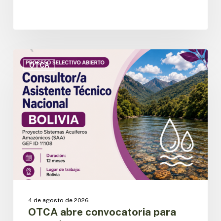
OTCA
abre
OTCA
convocatoria
para
Consultor/a
Asistente
Técnico
Nacional
del
Proyecto
SAA
en
Bolivia
4 de agosto de 2026
OTCA abre convocatoria para