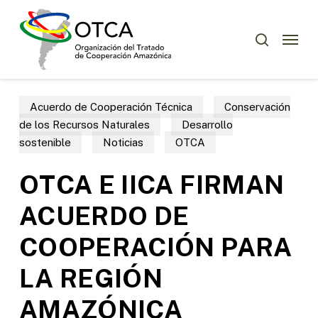
Skip
Menu
to
Menu
buscar
main
content
Acuerdo de Cooperación Técnica
Conservación
de los Recursos Naturales
Desarrollo
sostenible
Noticias
OTCA
OTCA E IICA FIRMAN
ACUERDO DE
COOPERACIÓN PARA
LA REGIÓN
AMAZÓNICA