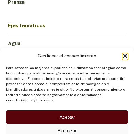
Prensa
Ejes temáticos
Agua
Ciencia e Innovación
Gestionar el consentimiento
Clima
Economía Sostenible
Para ofrecer las mejores experiencias, utilizamos tecnologías como
las cookies para almacenar y/o acceder a información en su
Bosques y Biodiversidad
dispositivo. El consentimiento para estas tecnologías nos permitirá
Institucionalidad
procesar datos como el comportamiento de navegación o
identificadores únicos en este sitio. No otorgar el consentimiento o
Participación
retirarlo puede afectar negativamente a determinadas
Pueblos Indígenas
características y funciones.
Salud y Alimentación
Seguridad
Aceptar
Rechazar