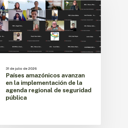
vanzan
n
a
mplementación
e
a
genda
egional
e
eguridad
ública
31 de julio de 2026
Países amazónicos avanzan
en la implementación de la
agenda regional de seguridad
pública