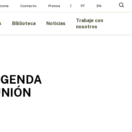
Menu
busc
zonía
Contacto
Prensa
PT
EN
Trabaje con
A
Biblioteca
Noticias
nosotros
AGENDA
UNIÓN