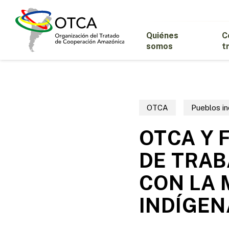
Skip
to
main
Quiénes
C
content
somos
t
OTCA
Pueblos i
OTCA Y 
DE TRAB
CON LA 
INDÍGEN