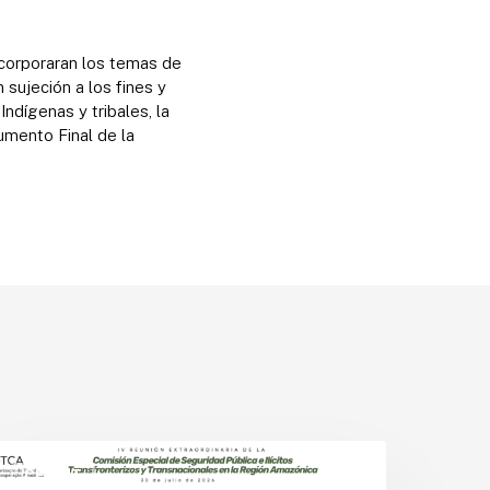
ncorporaran los temas de
 sujeción a los fines y
ndígenas y tribales, la
umento Final de la
aíses
mazónicos
CESPIT