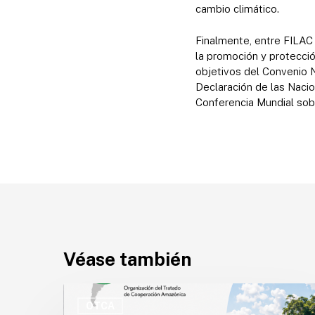
cambio climático.
Finalmente, entre FILAC 
la promoción y protecció
objetivos del Convenio N
Declaración de las Naci
Conferencia Mundial sob
Véase también
OTCA
abre
OTCA