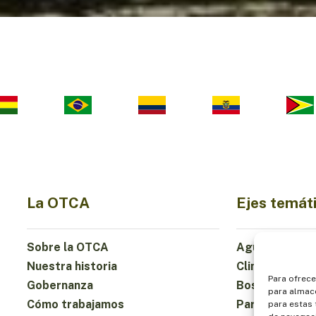
La OTCA
Ejes temát
Sobre la OTCA
Agua
Nuestra historia
Clima
Para ofrece
Gobernanza
Bosques y Bio
para almace
Cómo trabajamos
Participación
para estas