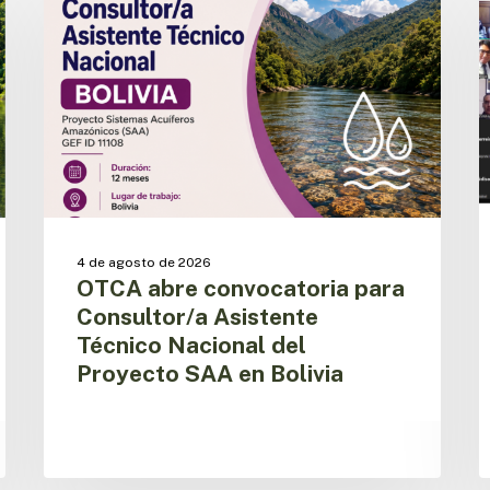
convocatoria
a
para
e
Consultor/a
l
Asistente
i
Técnico
d
Nacional
l
del
a
Proyecto
r
SAA
d
en
s
Bolivia
p
4 de agosto de 2026
OTCA abre convocatoria para
Consultor/a Asistente
Técnico Nacional del
Proyecto SAA en Bolivia