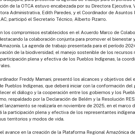
ación de la OTCA estuvo encabezada por su Directora Ejecutiva, 
tora Administrativa, Edith Paredes, y el Coordinador de Asuntos 
AC, participó el Secretario Técnico, Alberto Pizarro.
en los compromisos establecidos en el Acuerdo Marco de Colabo
destacando la colaboración conjunta para promover el bienestar 
 Amazonía. La agenda de trabajo presentada para el período 202
vación de la biodiversidad, el manejo sostenible de los recursos 
la participación plena y efectiva de los Pueblos Indígenas, la coor
rales.
ordinador Freddy Mamani, presentó los alcances y objetivos del 
Pueblos Indígenas, que deberá iniciar con la conformación del g
talecer el diálogo y la cooperación entre los gobiernos y los Pueb
mo, respaldado por la Declaración de Belém y la Resolución RE
 el lanzamiento se realizaría en noviembre de 2025, en el marco
rá la participación plena y efectiva de los representantes indígen
us territorios y modos de vida.
el avance en la creación de la Plataforma Regional Amazónica de