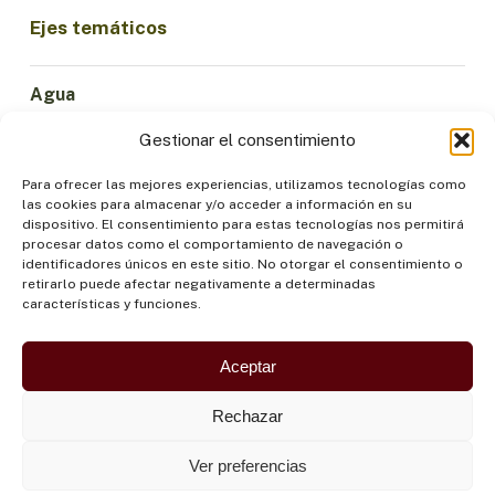
Ejes temáticos
Agua
Ciencia e Innovación
Gestionar el consentimiento
Clima
Economía Sostenible
Para ofrecer las mejores experiencias, utilizamos tecnologías como
las cookies para almacenar y/o acceder a información en su
Bosques y Biodiversidad
dispositivo. El consentimiento para estas tecnologías nos permitirá
Institucionalidad
procesar datos como el comportamiento de navegación o
identificadores únicos en este sitio. No otorgar el consentimiento o
Participación
retirarlo puede afectar negativamente a determinadas
Pueblos Indígenas
características y funciones.
Salud y Alimentación
Seguridad
Aceptar
Rechazar
Ver preferencias