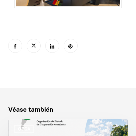
Véase también
OTCA
abre
OTCA
convocatoria