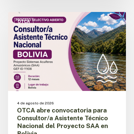
OTCA
abre
OTCA
convocatoria
para
Consultor/a
Asistente
Técnico
Nacional
del
Proyecto
SAA
en
Bolivia
4 de agosto de 2026
OTCA abre convocatoria para
Consultor/a Asistente Técnico
Nacional del Proyecto SAA en
Bolivia