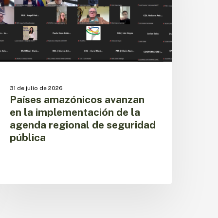
mplementación
e
a
genda
egional
e
eguridad
ública
31 de julio de 2026
Países amazónicos avanzan
en la implementación de la
agenda regional de seguridad
pública