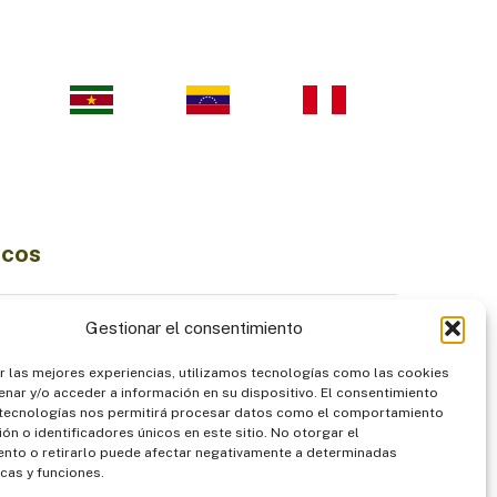
icos
Ciencia e Innovación
Gestionar el consentimiento
Economía Sostenible
r las mejores experiencias, utilizamos tecnologías como las cookies
diversidad
Institucionalidad
nar y/o acceder a información en su dispositivo. El consentimiento
Pueblos Indígenas
 tecnologías nos permitirá procesar datos como el comportamiento
ón o identificadores únicos en este sitio. No otorgar el
ntación
Seguridad
nto o retirarlo puede afectar negativamente a determinadas
icas y funciones.