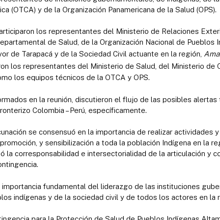
a (OTCA) y de la Organización Panamericana de la Salud (OPS).
rticiparon los representantes del Ministerio de Relaciones Exteri
Departamental de Salud, de la Organización Nacional de Pueblos 
or de Tarapacá y de la Sociedad Civil actuante en la región,
Amaz
aron los representantes del Ministerio de Salud, del Ministerio de C
como los equipos técnicos de la OTCA y OPS.
mados en la reunión, discutieron el flujo de las posibles alertas 
fronterizo Colombia – Perú, específicamente.
cunación se consensuó en la importancia de realizar actividades
promoción, y sensibilización a toda la población Indígena en la r
 la corresponsabilidad e intersectorialidad de la articulación y c
ontingencia.
la importancia fundamental del liderazgo de las instituciones gu
los indígenas y de la sociedad civil y de todos los actores en la 
tingencia para la Protección de Salud de Pueblos Indígenas Alta