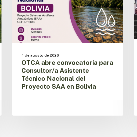
Asistente
i
Técnico
d
Nacional
l
del
a
Proyecto
r
SAA
d
en
s
Bolivia
p
4 de agosto de 2026
OTCA abre convocatoria para
Consultor/a Asistente
Técnico Nacional del
Proyecto SAA en Bolivia