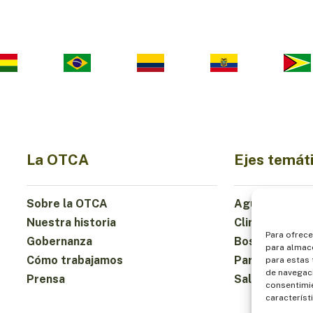
La OTCA
Ejes temát
Sobre la OTCA
Agua
Nuestra historia
Clima
Para ofrece
Gobernanza
Bosques y Bio
para almace
Cómo trabajamos
Participación
para estas
de navegaci
Prensa
Salud y Alime
consentimie
característ