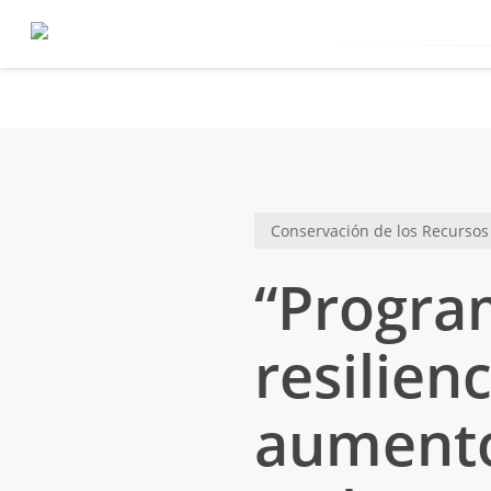
Skip
to
main
content
Conservación de los Recursos
“Progra
resilien
aumento