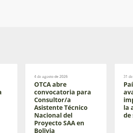
OTCA
Países
OTCA
CESP
abre
amazóni
4 de agosto de 2026
31 de
convocatoria
avanzan
OTCA abre
Pa
para
en
a
convocatoria para
av
Consultor/a
la
Consultor/a
im
Asistente
implemen
Asistente Técnico
la 
Técnico
de
Nacional del
de 
Nacional
la
Proyecto SAA en
del
agenda
Bolivia