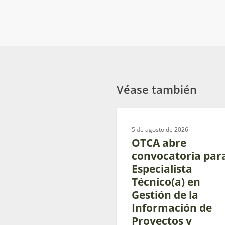
Véase también
OTCA
OTCA
abre
5 de agosto de 2026
convocatoria
OTCA abre
para
convocatoria par
Especialista
Especialista
Técnico(a)
Técnico(a) en
en
Gestión de la
Gestión
Información de
de
Proyectos y