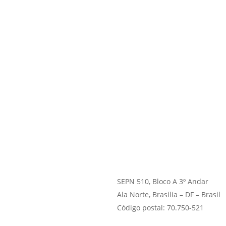
SEPN 510, Bloco A 3º Andar
Ala Norte, Brasília – DF – Brasil
Código postal: 70.750-521