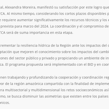
ral, Alexandra Moreira, manifestó su satisfacción por este logro q
OTCA. Al mismo tiempo, considerando los cortos plazos disponibles 
 requiere aumentar significativamente los recursos técnicos y los 
prevista para marzo del 2024. La coordinación y el compromiso de
TCA será de suma importancia en esta etapa.
crementar la resiliencia hídrica de la Región ante los impactos del
ptación que mejoren el conocimiento sobre los impactos del cambio
nes del sector público y privado y propiciando un ambiente de inv
ca. El programa propuesta será implementado con el BID y en coor
nen trabajando y profundizando la cooperación y coordinación reg
vor de la región amazónica compartida con la finalidad de implem
a multisectorial y multidimensional los retos socioeconómicos a
mo, se busca disminuir las asimetrías que existen entre los países
ónicos.