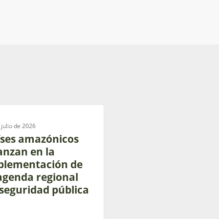
IT
cos
 julio de 2026
íses amazónicos
anzan en la
plementación de
tación
agenda regional
seguridad pública