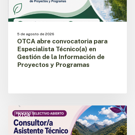
la
Información
de
Proyectos
y
5 de agosto de 2026
Programas
OTCA abre convocatoria para
Especialista Técnico(a) en
Gestión de la Información de
Proyectos y Programas
OTCA
abre
OTCA
convocatoria
para
Consultor/a