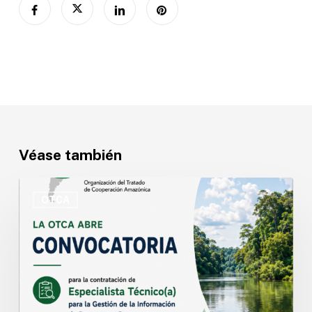
Véase también
OTCA
abre
OTCA
convocatoria
para
Especialista
Técnico(a)
en
Gestión
de