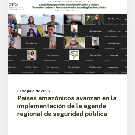
Países
amazónicos
CESPIT
avanzan
en
la
implementación
de
la
agenda
regional
de
seguridad
pública
31 de julio de 2026
Países amazónicos avanzan en la
implementación de la agenda
regional de seguridad pública