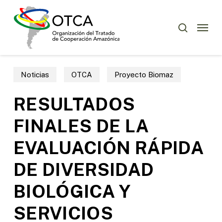
Skip
Menu
to
Menu
buscar
main
content
Noticias
OTCA
Proyecto Biomaz
RESULTADOS
FINALES DE LA
EVALUACIÓN RÁPIDA
DE DIVERSIDAD
BIOLÓGICA Y
SERVICIOS