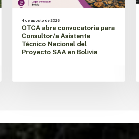
SAA
d
en
s
Bolivia
p
4 de agosto de 2026
OTCA abre convocatoria para
Consultor/a Asistente
Técnico Nacional del
Proyecto SAA en Bolivia