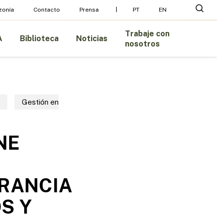
Menu
busc
zonía
Contacto
Prensa
PT
EN
Trabaje con
A
Biblioteca
Noticias
nosotros
Gestión en
NE
FRANCIA
S Y