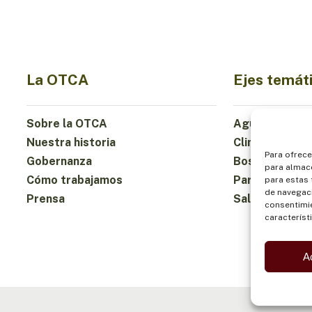
La OTCA
Ejes temát
Sobre la OTCA
Agua
Nuestra historia
Clima
Para ofrece
Gobernanza
Bosques y Bio
para almace
Cómo trabajamos
Participación
para estas
de navegaci
Prensa
Salud y Alime
consentimie
característ
A