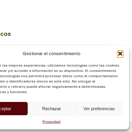
icos
Ciencia e Innovación
Gestionar el consentimiento
Economía Sostenible
r las mejores experiencias, utilizamos tecnologías como las cookies
diversidad
Institucionalidad
nar y/o acceder a información en su dispositivo. El consentimiento
Pueblos Indígenas
 tecnologías nos permitirá procesar datos como el comportamiento
ón o identificadores únicos en este sitio. No otorgar el
ntación
Seguridad
nto o retirarlo puede afectar negativamente a determinadas
icas y funciones.
ceptar
Rechazar
Ver preferencias
Privacidad