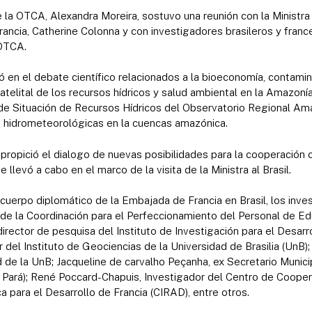
 la OTCA, Alexandra Moreira, sostuvo una reunión con la Ministra
ancia, Catherine Colonna y con investigadores brasileros y france
 OTCA.
 en el debate científico relacionados a la bioeconomía, contamin
telital de los recursos hídricos y salud ambiental en la Amazonía.
a de Situación de Recursos Hídricos del Observatorio Regional Am
s hidrometeorológicas en la cuencas amazónica.
ropició el dialogo de nuevas posibilidades para la cooperación ci
 llevó a cabo en el marco de la visita de la Ministra al Brasil.
cuerpo diplomático de la Embajada de Francia en Brasil, los inv
de la Coordinación para el Perfeccionamiento del Personal de Ed
irector de pesquisa del Instituto de Investigación para el Desarro
r del Instituto de Geociencias de la Universidad de Brasilia (UnB)
 de la UnB; Jacqueline de carvalho Peçanha, ex Secretario Munici
Pará); René Poccard-Chapuis, Investigador del Centro de Coopera
 para el Desarrollo de Francia (CIRAD), entre otros.