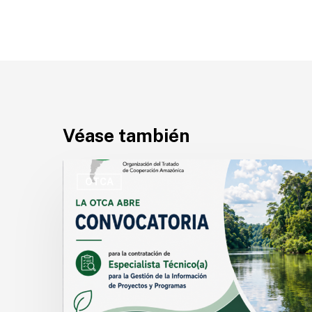
Véase también
OTCA
abre
OTCA
convocatoria
para
Especialista
Técnico(a)
en
Gestión
de
la