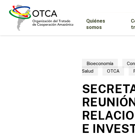
Skip
to
main
Quiénes
C
content
somos
t
Bioeconomía
Con
Salud
OTCA
SECRETA
REUNIÓN
RELACIO
E INVES