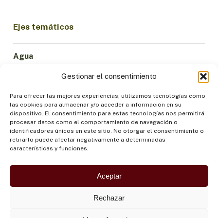
Ejes temáticos
Agua
Ciencia e Innovación
Gestionar el consentimiento
Clima
Economía Sostenible
Para ofrecer las mejores experiencias, utilizamos tecnologías como
las cookies para almacenar y/o acceder a información en su
Bosques y Biodiversidad
dispositivo. El consentimiento para estas tecnologías nos permitirá
Institucionalidad
procesar datos como el comportamiento de navegación o
identificadores únicos en este sitio. No otorgar el consentimiento o
Participación
retirarlo puede afectar negativamente a determinadas
Pueblos Indígenas
características y funciones.
Salud y Alimentación
Seguridad
Aceptar
Rechazar