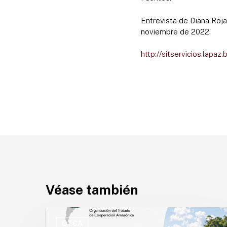
Entrevista de Diana Roja
noviembre de 2022.
http://sitservicios.lapaz
Véase también
OTCA
abre
OTCA