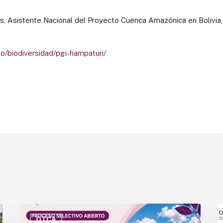
s, Asistente Nacional del Proyecto Cuenca Amazónica en Bolivia, 
.bo/biodiversidad/pgi-hampaturi/
OTCA
P
abre
a
OTCA