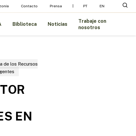
Menu
busc
zonía
Contacto
Prensa
PT
EN
Trabaje con
A
Biblioteca
Noticias
nosotros
a de los Recursos
gentes
CTOR
ES EN