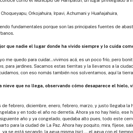
conoce como el Municipio de Hampaturi, un lugar privilegiado a 
s Choqueyapu, Orkojahuira, Irpavi, Achumani y Huañajahuira,
siendo fundamentales porque son las principales fuentes de abas
rbanos.
r que nadie el lugar donde ha vivido siempre y lo cuida com
o me quedo para cuidar…vivimos acá, es un poco frío, pero bonit
es, para jardines. Sacamos estas tierritas y la llevamos a la ciuda
cuidamos, con eso nomás también nos solventamos, aquí la tierra
la nieve que no llega, observando cómo desaparece el hielo, v
e febrero, diciembre, enero, febrero, marzo, y justo llegaba la
ngelaba y en todo el año no derretía. Ahora ya no hay hielo, ese 
iguiente año y ya congelado, quedaba alto pues, todo este cerro
arto para la ciudad de La Paz. Ahora hay poquito, mira, fíjese, sal
 ya se está secando, la agua misma (sic) … el agua con el tiemp