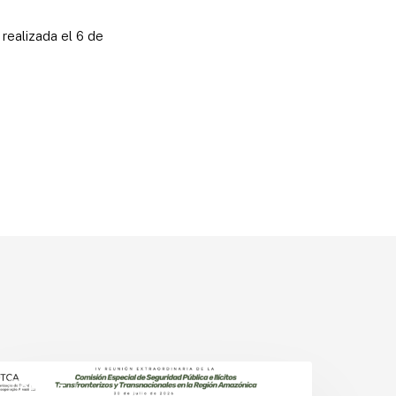
realizada el 6 de
aíses
mazónicos
CESPIT