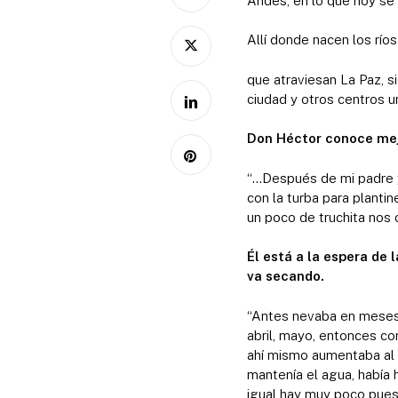
Andes, en lo que hoy se 
Allí donde nacen los río
que atraviesan La Paz, 
ciudad y otros centros u
Don Héctor conoce mejo
“…Después de mi padre y
con la turba para plantin
un poco de truchita nos 
Él está a la espera de 
va secando.
“Antes nevaba en meses d
abril, mayo, entonces co
ahí mismo aumentaba al s
mantenía el agua, había h
igual hay muy poco pues,