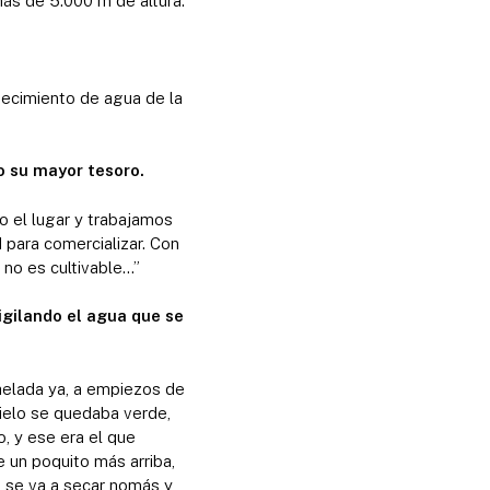
más de 5.000 m de altura.
tecimiento de agua de la
o su mayor tesoro.
o el lugar y trabajamos
d para comercializar. Con
 no es cultivable…”
igilando el agua que se
 helada ya, a empiezos de
hielo se quedaba verde,
, y ese era el que
e un poquito más arriba,
o se va a secar nomás y