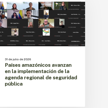
vanzan
n
a
mplementación
e
a
genda
egional
e
eguridad
ública
31 de julio de 2026
Países amazónicos avanzan
en la implementación de la
agenda regional de seguridad
pública