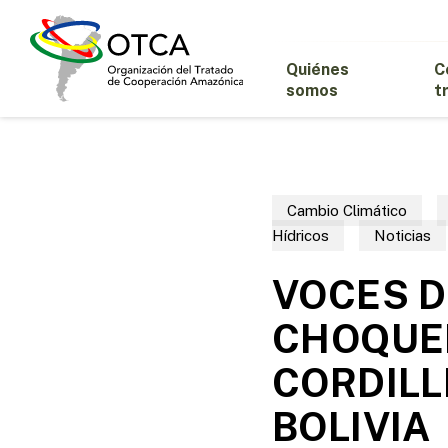
Skip
to
main
Quiénes
C
content
somos
t
Cambio Climático
Hídricos
Noticias
VOCES D
CHOQUE
CORDILL
BOLIVIA