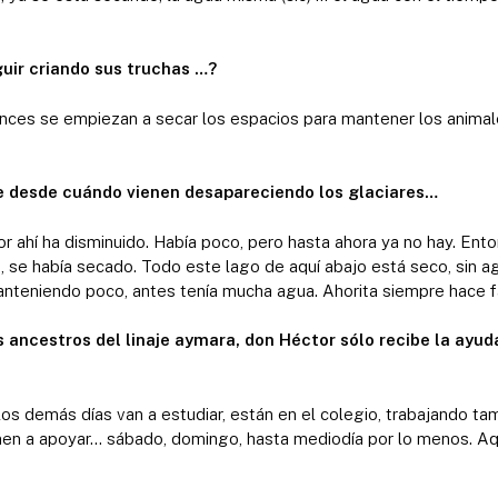
uir criando sus truchas …?
tonces se empiezan a secar los espacios para mantener los anima
e desde cuándo vienen desapareciendo los glaciares…
 ahí ha disminuido. Había poco, pero hasta ahora ya no hay. Ent
, se había secado. Todo este lago de aquí abajo está seco, sin a
manteniendo poco, antes tenía mucha agua. Ahorita siempre hace f
s ancestros del linaje aymara, don Héctor sólo recibe la ayud
os demás días van a estudiar, están en el colegio, trabajando tam
n a apoyar… sábado, domingo, hasta mediodía por lo menos. Aq