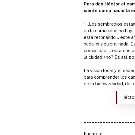
Para don Héctor el cam
siente como nadie la 
“…Los sembradíos están 
en la comunidad no hay 
está retoñando… este añ
nada, ni siquiera, nada
comunidad … estamos pre
la ciudad ¿no? Es así, 
La visión local y el sab
para comprender los cam
de la biodiversidad, de l
Héctor
__________________
Fuentes: