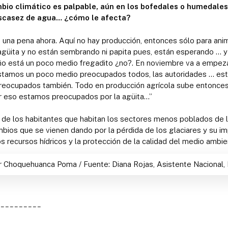
bio climático es palpable, aún en los bofedales o humedales 
escasez de agua… ¿cómo le afecta?
una pena ahora. Aquí no hay producción, entonces sólo para an
agüita y no están sembrando ni papita pues, están esperando … 
o está un poco medio fregadito ¿no?. En noviembre va a empezar
. Estamos un poco medio preocupados todos, las autoridades … es
ocupados también. Todo en producción agrícola sube entonces,
por eso estamos preocupados por la agüita…”
er de los habitantes que habitan los sectores menos poblados de l
bios que se vienen dando por la pérdida de los glaciares y su i
os recursos hídricos y la protección de la calidad del medio ambie
 Choquehuanca Poma / Fuente: Diana Rojas, Asistente Nacional, 
__________