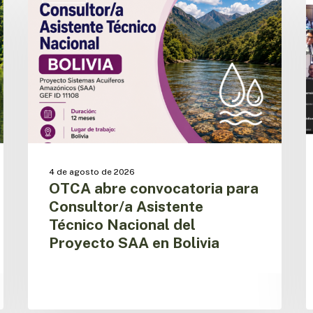
convocatoria
a
para
e
Consultor/a
l
Asistente
i
Técnico
d
Nacional
l
del
a
Proyecto
r
SAA
d
en
s
Bolivia
p
4 de agosto de 2026
OTCA abre convocatoria para
Consultor/a Asistente
Técnico Nacional del
Proyecto SAA en Bolivia