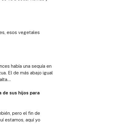
les, esos vegetales
onces había una sequía en
gua. El de más abajo igual
alta…
a de sus hijos para
bién, pero el fin de
uí estamos, aquí yo