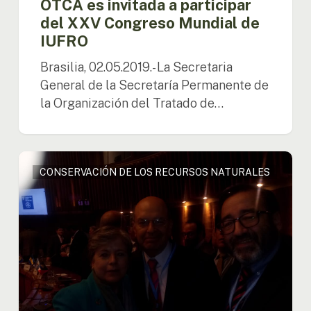
OTCA es invitada a participar
del XXV Congreso Mundial de
IUFRO
Brasilia, 02.05.2019.- La Secretaria
General de la Secretaría Permanente de
la Organización del Tratado de…
OTCA
CONSERVACIÓN DE LOS RECURSOS NATURALES
participa
del
Foro
sobre
el
Desarrollo
Sostenible