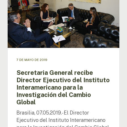
Ejecutivo
del
Instituto
Interamericano
para
la
Investigación
del
Cambio
Global
7 DE MAYO DE 2019
Secretaria General recibe
Director Ejecutivo del Instituto
Interamericano para la
Investigación del Cambio
Global
Brasilia, 07.05.2019.- El Director
Ejecutivo del Instituto Interamericano