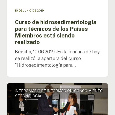
10 DE JUNIO DE 2019
Curso de hidrosedimentología
para técnicos de los Países
Miembros está siendo
realizado
Brasilia, 10.06.2019.- En la mañana de hoy
se realizó la apertura del curso
"Hidrosedimentología para…
OTCA
INTERCAMBIO DE INFORMACIÓN, CONOCIMIENTO
e
Y TECNOLOGÍA
IAI
firman
memorándum
de