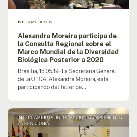
la
Diversidad
Biológica
Posterior
15 DE MAYO DE 2019
a
Alexandra Moreira participa de
2020
la Consulta Regional sobre el
Marco Mundial de la Diversidad
Biológica Posterior a 2020
Brasilia, 15.05.19.- La Secretaria General
de la OTCA, Alexandra Moreira, está
participando del taller de…
Secretaria
INTERCAMBIO DE INFORMACIÓN, CONOCIMIENTO
General
Y TECNOLOGÍA
recibe
Director