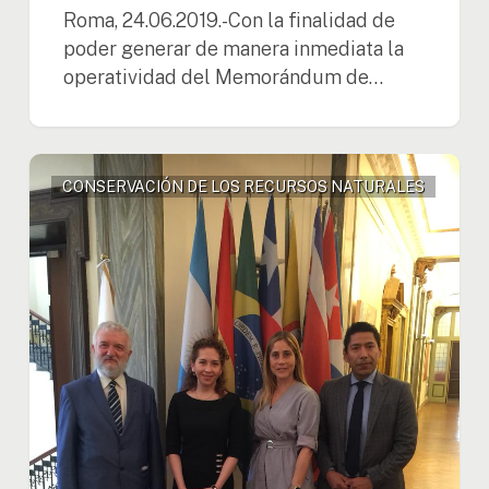
Roma, 24.06.2019.-Con la finalidad de
poder generar de manera inmediata la
operatividad del Memorándum de…
Alexandra
CONSERVACIÓN DE LOS RECURSOS NATURALES
Moreira
se
reúne
con
el
Secretario
General
de
IILA
en
Roma