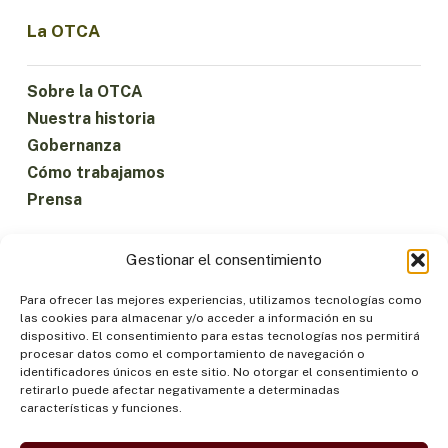
La OTCA
Sobre la OTCA
Nuestra historia
Gobernanza
Cómo trabajamos
Prensa
Gestionar el consentimiento
Ejes temáticos
Para ofrecer las mejores experiencias, utilizamos tecnologías como
las cookies para almacenar y/o acceder a información en su
Agua
dispositivo. El consentimiento para estas tecnologías nos permitirá
procesar datos como el comportamiento de navegación o
Ciencia e Innovación
identificadores únicos en este sitio. No otorgar el consentimiento o
Clima
retirarlo puede afectar negativamente a determinadas
características y funciones.
Economía Sostenible
Bosques y Biodiversidad