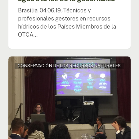
Brasilia, 04.06.19.-Técnicos y
profesionales gestores en recursos
hídricos de los Países Miembros de la
OTCA…
Alexandra
CONSERVACIÓN DE LOS RECURSOS NATURALES
Moreira
participa
de
la
Consulta
Regional
sobre
el
Marco
Mundial
de