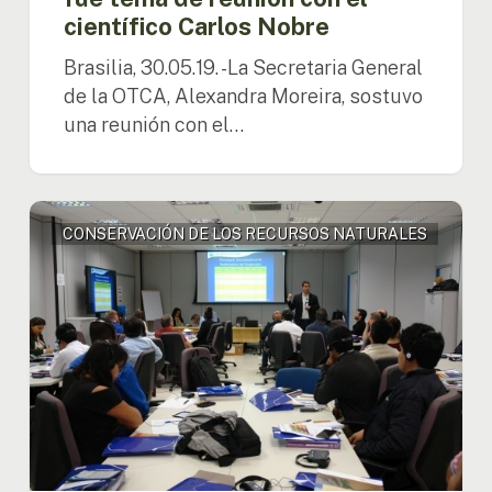
científico Carlos Nobre
Brasilia, 30.05.19. -La Secretaria General
de la OTCA, Alexandra Moreira, sostuvo
una reunión con el…
Curso
CONSERVACIÓN DE LOS RECURSOS NATURALES
de
hidrosedimentología
para
técnicos
de
los
Países
Miembros
está
siendo
realizado