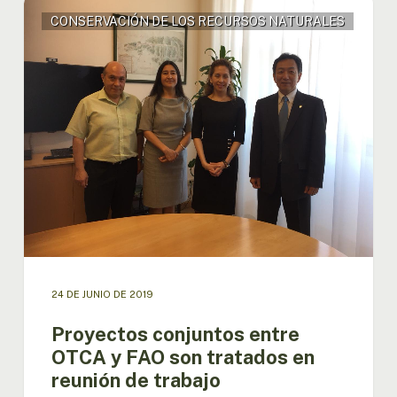
Proyectos
CONSERVACIÓN DE LOS RECURSOS NATURALES
conjuntos
entre
OTCA
y
FAO
son
tratados
en
reunión
de
trabajo
24 DE JUNIO DE 2019
Proyectos conjuntos entre
OTCA y FAO son tratados en
reunión de trabajo