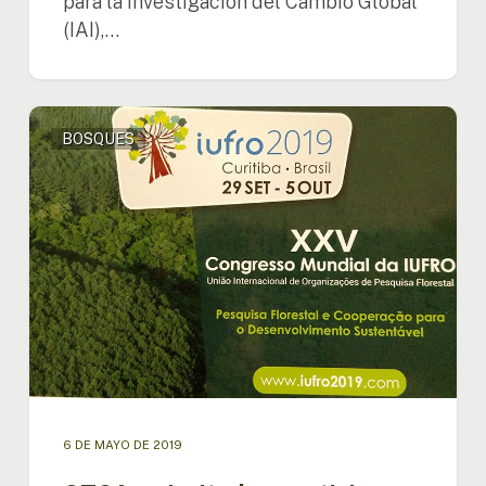
para la Investigación del Cambio Global
(IAI),…
OTCA
BOSQUES
es
invitada
a
participar
del
XXV
Congreso
Mundial
de
IUFRO
6 DE MAYO DE 2019