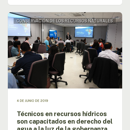
Técnicos
CONSERVACIÓN DE LOS RECURSOS NATURALES
en
recursos
hídricos
son
capacitados
en
derecho
del
agua
a
la
luz
de
4 DE JUNIO DE 2019
la
gobernanza
Técnicos en recursos hídricos
son capacitados en derecho del
agua a la luz de la gobernanza