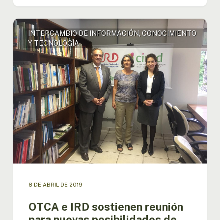
OTCA
INTERCAMBIO DE INFORMACIÓN, CONOCIMIENTO
e
Y TECNOLOGÍA
IRD
sostienen
reunión
para
nuevas
posibilidades
de
trabajo
conjunto
8 DE ABRIL DE 2019
OTCA e IRD sostienen reunión
para nuevas posibilidades de