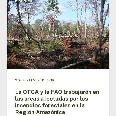
BOSQUES
OTCA
y
la
FAO
trabajarán
en
las
áreas
afectadas
por
los
incendios
forestales
en
la
9 DE SEPTIEMBRE DE 2019
Región
La OTCA y la FAO trabajarán en
Amazónica
las áreas afectadas por los
incendios forestales en la
Región Amazónica