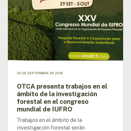
en
el
ámbito
de
la
investigación
forestal
en
el
congreso
mundial
30 DE SEPTIEMBRE DE 2019
de
IUFRO
OTCA presenta trabajos en el
ámbito de la investigación
forestal en el congreso
mundial de IUFRO
Trabajos en el ámbito de la
investigación forestal serán