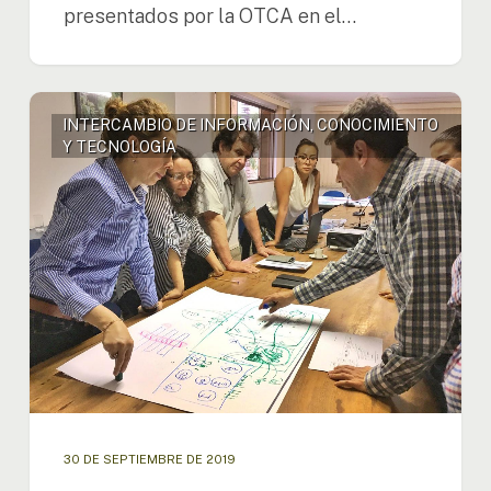
presentados por la OTCA en el…
Fortalecimiento
INTERCAMBIO DE INFORMACIÓN, CONOCIMIENTO
e
Y TECNOLOGÍA
interoperabilidad
de
los
sistemas
de
información
y
gestión
del
conocimiento
30 DE SEPTIEMBRE DE 2019