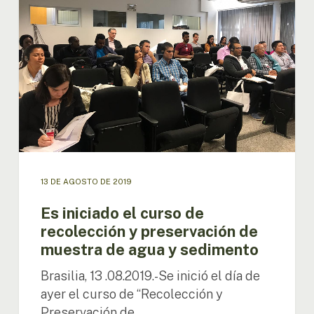
de
recolección
y
preservación
de
muestra
de
agua
y
sedimento
13 DE AGOSTO DE 2019
Es iniciado el curso de
recolección y preservación de
muestra de agua y sedimento
Brasilia, 13 .08.2019.-Se inició el día de
ayer el curso de “Recolección y
Preservación de…