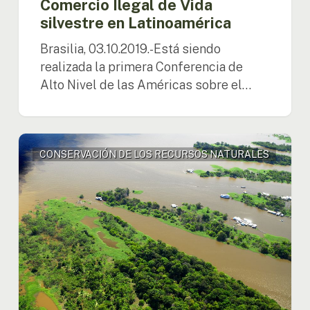
Comercio Ilegal de Vida
silvestre en Latinoamérica
Brasilia, 03.10.2019.-Está siendo
realizada la primera Conferencia de
Alto Nivel de las Américas sobre el…
La
CONSERVACIÓN DE LOS RECURSOS NATURALES
gestión
integrada
de
los
recursos
hídricos
será
presentada
en
la
Cumbre