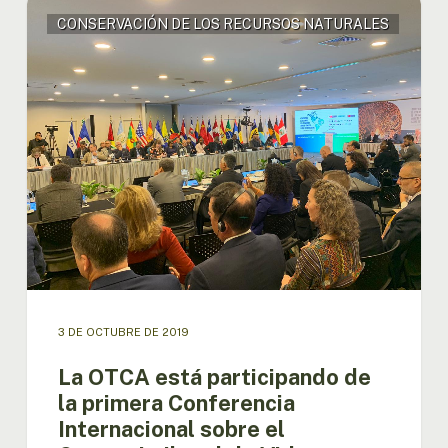
La
CONSERVACIÓN DE LOS RECURSOS NATURALES
OTCA
está
participando
de
la
primera
Conferencia
Internacional
sobre
el
Comercio
Ilegal
de
Vida
silvestre
3 DE OCTUBRE DE 2019
en
La OTCA está participando de
Latinoamérica
la primera Conferencia
Internacional sobre el