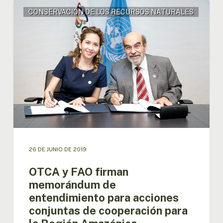
OTCA
CONSERVACIÓN DE LOS RECURSOS NATURALES
y
FAO
firman
memorándum
de
entendimiento
para
acciones
conjuntas
de
cooperación
para
la
26 DE JUNIO DE 2019
Región
Amazónica
OTCA y FAO firman
memorándum de
entendimiento para acciones
conjuntas de cooperación para