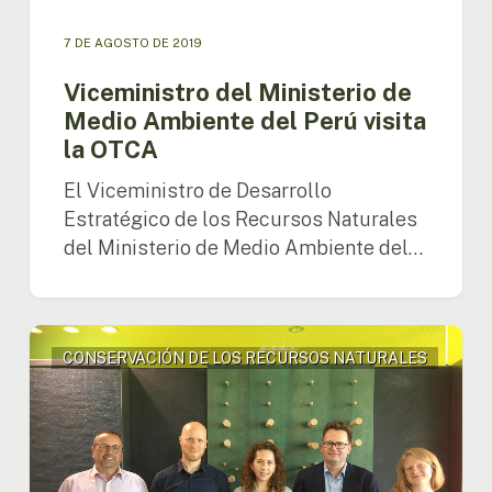
7 DE AGOSTO DE 2019
Viceministro del Ministerio de
Medio Ambiente del Perú visita
la OTCA
El Viceministro de Desarrollo
Estratégico de los Recursos Naturales
del Ministerio de Medio Ambiente del…
Alexandra
CONSERVACIÓN DE LOS RECURSOS NATURALES
Moreira
se
reunió
con
las
Autoridades