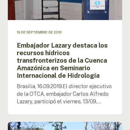
Cuenca
Amazónica
en
Seminario
Internacional
16 DE SEPTIEMBRE DE 2019
de
Hidrología
Embajador Lazary destaca los
recursos hídricos
transfronterizos de la Cuenca
Amazónica en Seminario
Internacional de Hidrología
Brasilia, 16.09.2019.El director ejecutivo
de la OTCA, embajador Carlos Alfredo
Lazary, participó el viernes, 13/09,…
La