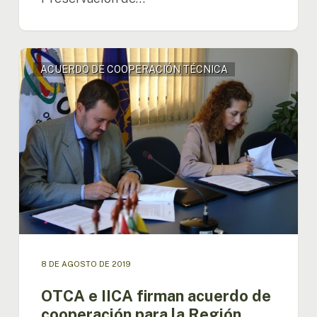
OTCA
ACUERDO DE COOPERACIÓN TÉCNICA
e
IICA
firman
acuerdo
de
cooperación
para
la
Región
Amazónica
8 DE AGOSTO DE 2019
OTCA e IICA firman acuerdo de
cooperación para la Región