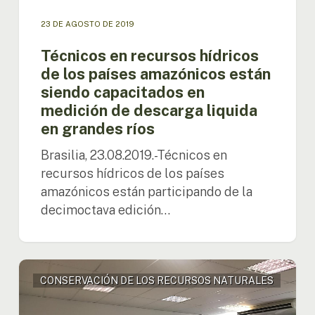
descarga
liquida
23 DE AGOSTO DE 2019
en
Técnicos en recursos hídricos
grandes
de los países amazónicos están
ríos
siendo capacitados en
medición de descarga liquida
en grandes ríos
Brasilia, 23.08.2019.-Técnicos en
recursos hídricos de los países
amazónicos están participando de la
decimoctava edición…
Es
CONSERVACIÓN DE LOS RECURSOS NATURALES
iniciado
el
curso