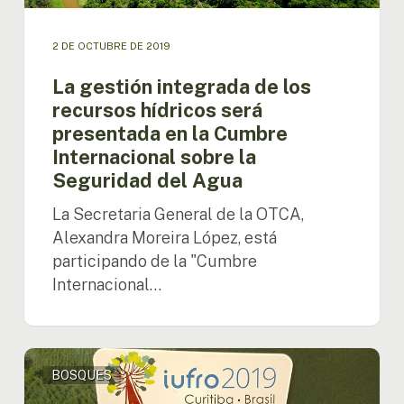
Internacional
sobre
2 DE OCTUBRE DE 2019
la
Seguridad
La gestión integrada de los
del
recursos hídricos será
Agua
presentada en la Cumbre
Internacional sobre la
Seguridad del Agua
La Secretaria General de la OTCA,
Alexandra Moreira López, está
participando de la "Cumbre
Internacional…
OTCA
BOSQUES
presenta
trabajos