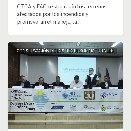
OTCA y FAO restaurarán los terrenos
afectados por los incendios y
promoverán el manejo, la…
Técnicos
CONSERVACIÓN DE LOS RECURSOS NATURALES
en
recursos
hídricos
de
los
países
amazónicos
están
siendo
capacitados
en
medición
de