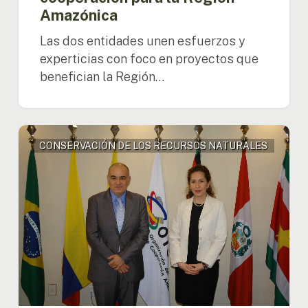
Amazónica
Las dos entidades unen esfuerzos y
experticias con foco en proyectos que
benefician la Región…
Viceministro
CONSERVACIÓN DE LOS RECURSOS NATURALES
del
Ministerio
de
Medio
Ambiente
del
Perú
visita
la
OTCA