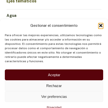
Ejes temáticos
Agua
Ciencia e Innovación
Gestionar el consentimiento
Clima
Economía Sostenible
Para ofrecer las mejores experiencias, utilizamos tecnologías como
las cookies para almacenar y/o acceder a información en su
Bosques y Biodiversidad
dispositivo. El consentimiento para estas tecnologías nos permitirá
Institucionalidad
procesar datos como el comportamiento de navegación o
identificadores únicos en este sitio. No otorgar el consentimiento o
Participación
retirarlo puede afectar negativamente a determinadas
Pueblos Indígenas
características y funciones.
Salud y Alimentación
Seguridad
Aceptar
Rechazar
Ver preferencias
Privacidad