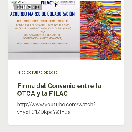
Firma
CONVENIO
del
Convenio
entre
la
OTCA
y
la
FILAC
14 DE OCTUBRE DE 2020
Firma del Convenio entre la
OTCA y la FILAC
http://www.youtube.com/watch?
v=yoTC1ZDkpcY&t=3s