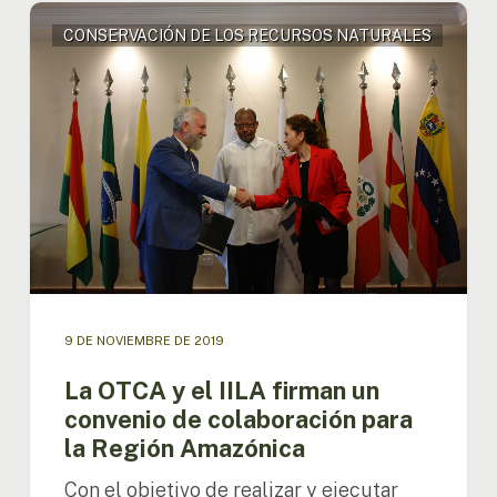
La
CONSERVACIÓN DE LOS RECURSOS NATURALES
OTCA
y
el
IILA
firman
un
convenio
de
colaboración
para
la
Región
Amazónica
9 DE NOVIEMBRE DE 2019
La OTCA y el IILA firman un
convenio de colaboración para
la Región Amazónica
Con el objetivo de realizar y ejecutar