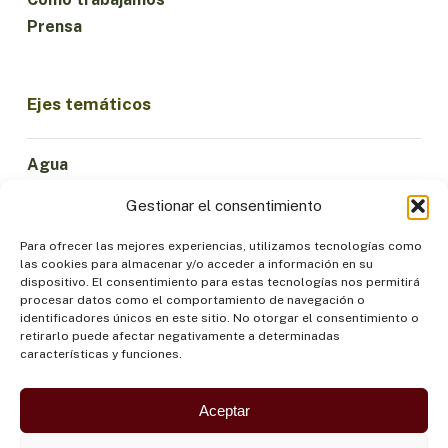
Prensa
Ejes temáticos
Agua
Ciencia e Innovación
Gestionar el consentimiento
Clima
Economía Sostenible
Para ofrecer las mejores experiencias, utilizamos tecnologías como
las cookies para almacenar y/o acceder a información en su
Bosques y Biodiversidad
dispositivo. El consentimiento para estas tecnologías nos permitirá
Institucionalidad
procesar datos como el comportamiento de navegación o
identificadores únicos en este sitio. No otorgar el consentimiento o
Participación
retirarlo puede afectar negativamente a determinadas
Pueblos Indígenas
características y funciones.
Salud y Alimentación
Seguridad
Aceptar