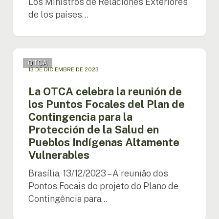
Los Ministros de Relaciones Exteriores
la
de los países…
Declaración
de
Cali
La
para
OTCA
OTCA
la
13 DE DICIEMBRE DE 2023
celebra
protección
la
de
La OTCA celebra la reunión de
reunión
la
los Puntos Focales del Plan de
de
Amazonía
Contingencia para la
los
Protección de la Salud en
Puntos
Focales
Pueblos Indígenas Altamente
del
Vulnerables
Plan
de
Brasília, 13/12/2023 – A reunião dos
Contingencia
Pontos Focais do projeto do Plano de
para
Contingência para…
la
Protección