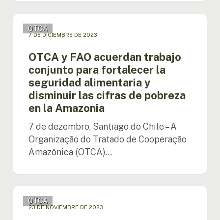
de
la
OTCA
Salud
OTCA
y
7 DE DICIEMBRE DE 2023
en
FAO
Pueblos
acuerdan
OTCA y FAO acuerdan trabajo
Indígenas
trabajo
conjunto para fortalecer la
Altamente
conjunto
seguridad alimentaria y
Vulnerables
para
disminuir las cifras de pobreza
fortalecer
la
en la Amazonia
seguridad
7 de dezembro, Santiago do Chile – A
alimentaria
y
Organização do Tratado de Cooperação
disminuir
Amazônica (OTCA)…
las
cifras
de
XIV
pobreza
OTCA
Reunión
en
23 DE NOVIEMBRE DE 2023
de
la