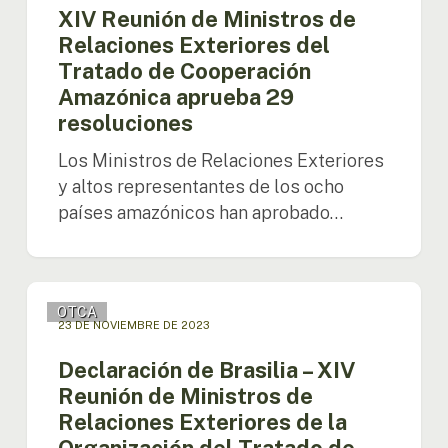
Ministros
Amazonia
XIV Reunión de Ministros de
de
Relaciones Exteriores del
Relaciones
Tratado de Cooperación
Exteriores
Amazónica aprueba 29
del
Tratado
resoluciones
de
Los Ministros de Relaciones Exteriores
Cooperación
Amazónica
y altos representantes de los ocho
aprueba
países amazónicos han aprobado…
29
resoluciones
Declaración
OTCA
de
23 DE NOVIEMBRE DE 2023
Brasilia
–
Declaración de Brasilia – XIV
XIV
Reunión de Ministros de
Reunión
Relaciones Exteriores de la
de
Organización del Tratado de
Ministros