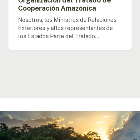
de
Cooperación Amazónica
Relaciones
Nosotros, los Ministros de Relaciones
Exteriores
de
Exteriores y altos representantes de
la
los Estados Parte del Tratado…
Organización
del
Tratado
de
Cooperación
Amazónica