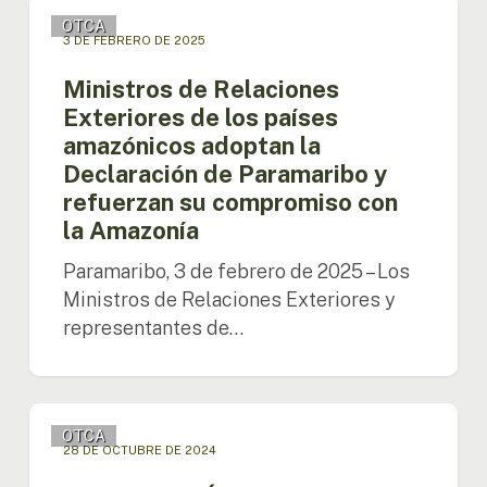
Ministros
OTCA
de
3 DE FEBRERO DE 2025
Relaciones
Exteriores
Ministros de Relaciones
de
Exteriores de los países
los
amazónicos adoptan la
países
Declaración de Paramaribo y
amazónicos
adoptan
refuerzan su compromiso con
la
la Amazonía
Declaración
de
Paramaribo, 3 de febrero de 2025 – Los
Paramaribo
Ministros de Relaciones Exteriores y
y
representantes de…
refuerzan
su
compromiso
con
DECLARACIÓN
la
OTCA
DE
28 DE OCTUBRE DE 2024
Amazonía
CALI