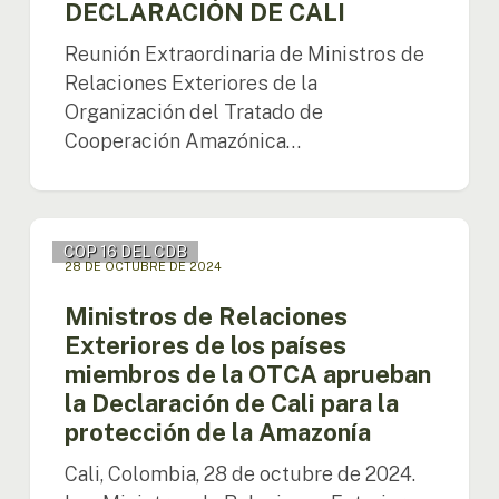
DECLARACIÓN DE CALI
Reunión Extraordinaria de Ministros de
Relaciones Exteriores de la
Organización del Tratado de
Cooperación Amazónica…
Ministros
COP 16 DEL CDB
de
28 DE OCTUBRE DE 2024
Relaciones
Exteriores
Ministros de Relaciones
de
Exteriores de los países
los
miembros de la OTCA aprueban
países
la Declaración de Cali para la
miembros
de
protección de la Amazonía
la
Cali, Colombia, 28 de octubre de 2024.
OTCA
aprueban