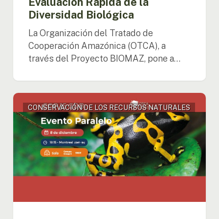
Evaluación Rápida de la
de
Diversidad Biológica
la
Diversidad
La Organización del Tratado de
Biológica
Cooperación Amazónica (OTCA), a
través del Proyecto BIOMAZ, pone a…
COP
CONSERVACIÓN DE LOS RECURSOS NATURALES
15
CDB:
«Prelanzamiento
de
los
resultados
de
la
Evaluación
Rápida
de