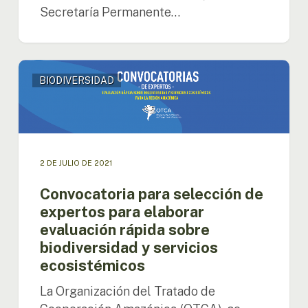
Secretaría Permanente…
Convocatoria
BIODIVERSIDAD
para
selección
de
expertos
para
elaborar
2 DE JULIO DE 2021
evaluación
rápida
Convocatoria para selección de
sobre
expertos para elaborar
biodiversidad
evaluación rápida sobre
y
biodiversidad y servicios
servicios
ecosistémicos
ecosistémicos
La Organización del Tratado de