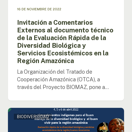
de
la
16 DE NOVIEMBRE DE 2022
Evaluación
Rápida
Invitación a Comentarios
de
Externos al documento técnico
la
de la Evaluación Rápida de la
Diversidad
Diversidad Biológica y
Biológica
Servicios Ecosistémicos en la
y
Región Amazónica
Servicios
Ecosistémicos
La Organización del Tratado de
en
Cooperación Amazónica (OTCA), a
la
Región
través del Proyecto BIOMAZ, pone a…
Amazónica
Los
BIODIVERSIDAD
pueblos
indígenas
comparten