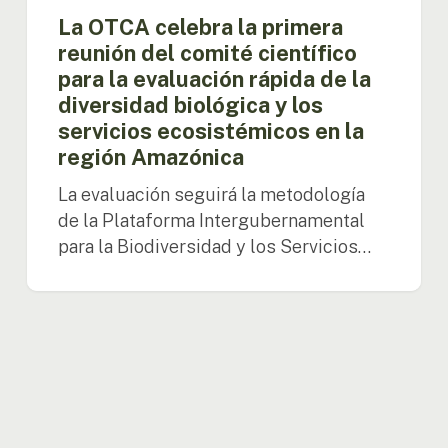
diversidad
La OTCA celebra la primera
biológica
reunión del comité científico
y
para la evaluación rápida de la
los
diversidad biológica y los
servicios
ecosistémicos
servicios ecosistémicos en la
en
región Amazónica
la
región
La evaluación seguirá la metodología
Amazónica
de la Plataforma Intergubernamental
para la Biodiversidad y los Servicios…