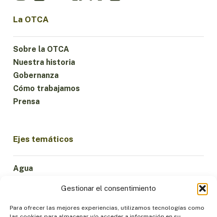
La OTCA
Sobre la OTCA
Nuestra historia
Gobernanza
Cómo trabajamos
Prensa
Ejes temáticos
Agua
Ciencia e Innovación
Gestionar el consentimiento
Clima
Economía Sostenible
Para ofrecer las mejores experiencias, utilizamos tecnologías como
las cookies para almacenar y/o acceder a información en su