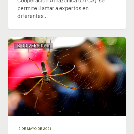
Cooperación Amazónica (OTCA), se
permite llamar a expertos en
diferentes…
La
BIODIVERSIDAD
OTCA
celebra
la
primera
reunión
del
comité
científico
para
la
evaluación
rápida
de
12 DE MAYO DE 2021
la