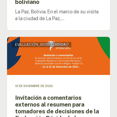
boliviano
La Paz, Bolivia. En el marco de su visita
a la ciudad de La Paz,…
Invitación
EVALUACIÓN_BIODIVERSIDAD
a
comentarios
externos
al
resumen
para
tomadores
de
13 DE DICIEMBRE DE 2022
decisiones
Invitación a comentarios
de
la
externos al resumen para
Evaluación
tomadores de decisiones de la
Rápida