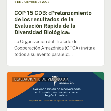
6 DE DICIEMBRE DE 2022
la
Diversidad
COP 15 CDB: «Prelanzamiento
Biológica»
de los resultados de la
Evaluación Rápida de la
Diversidad Biológica»
La Organización del Tratado de
Cooperación Amazónica (OTCA) invita a
todos a su evento paralelo:…
Invitación
EVALUACIÓN_BIODIVERSIDAD
a
Comentarios
Externos
al
documento
técnico