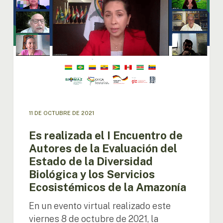
Encuentro
de
Autores
de
la
Evaluación
del
Estado
de
la
11 DE OCTUBRE DE 2021
Diversidad
Biológica
Es realizada el I Encuentro de
y
Autores de la Evaluación del
los
Estado de la Diversidad
Servicios
Ecosistémicos
Biológica y los Servicios
de
Ecosistémicos de la Amazonía
la
Amazonía
En un evento virtual realizado este
viernes 8 de octubre de 2021, la