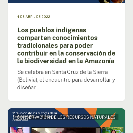
conocimientos
tradicionales
4 DE ABRIL DE 2022
para
poder
Los pueblos indígenas
contribuir
comparten conocimientos
en
la
tradicionales para poder
conservación
contribuir en la conservación de
de
la biodiversidad en la Amazonía
la
biodiversidad
Se celebra en Santa Cruz de la Sierra
en
(Bolivia), el encuentro para desarrollar y
la
diseñar…
Amazonía
Es
CONSERVACIÓN DE LOS RECURSOS NATURALES
realizada
el
I