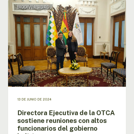
Directora
BIODIVERSIDAD
Ejecutiva
de
la
OTCA
sostiene
reuniones
con
altos
funcionarios
del
gobierno
boliviano
13 DE JUNIO DE 2024
Directora Ejecutiva de la OTCA
sostiene reuniones con altos
funcionarios del gobierno