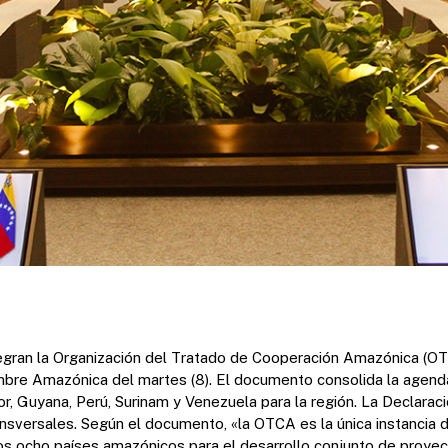
egran la Organización del Tratado de Cooperación Amazónica (OT
bre Amazónica del martes (8). El documento consolida la agend
or, Guyana, Perú, Surinam y Venezuela para la región. La Declara
ansversales.
Según el documento, «la OTCA es la única instancia 
os ocho países amazónicos para el desarrollo conjunto de proye