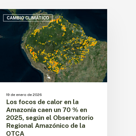
os
ocos
CAMBIO CLIMÁTICO
e
alor
n
a
mazonía
aen
n
0
%
n
025,
19 de enero de 2026
egún
Los focos de calor en la
l
Amazonía caen un 70 % en
bservatorio
2025, según el Observatorio
egional
Regional Amazónico de la
mazónico
e
OTCA