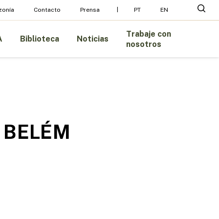
Menu
busc
zonía
Contacto
Prensa
PT
EN
Trabaje con
A
Biblioteca
Noticias
nosotros
 BELÉM