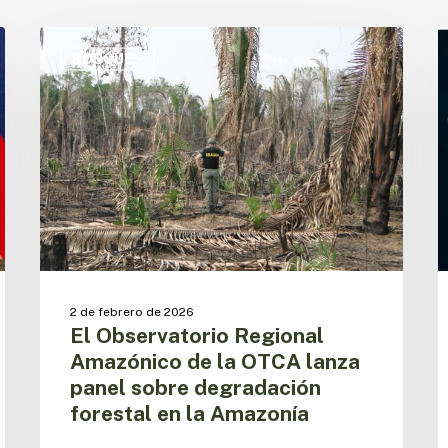
El
L
Observatorio
f
BOSQUES
Regional
d
Amazónico
c
de
e
la
l
OTCA
A
lanza
c
panel
u
sobre
7
degradación
forestal
e
en
2
2 de febrero de 2026
la
s
El Observatorio Regional
Amazonía
e
Amazónico de la OTCA lanza
O
panel sobre degradación
R
forestal en la Amazonía
A
d