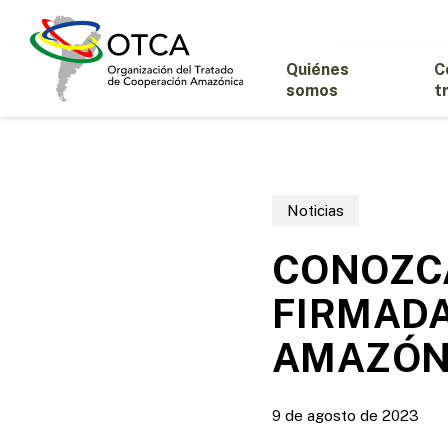
Skip
to
main
Quiénes
C
content
somos
t
Noticias
CONOZCA
FIRMADA
AMAZÓN
9 de agosto de 2023