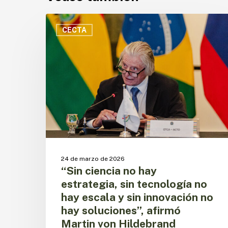
“Sin
ciencia
CECTA
no
hay
estrategia,
sin
tecnología
no
hay
escala
y
sin
innovación
24 de marzo de 2026
no
“Sin ciencia no hay
hay
estrategia, sin tecnología no
soluciones”,
hay escala y sin innovación no
afirmó
hay soluciones”, afirmó
Martin
von
Martin von Hildebrand