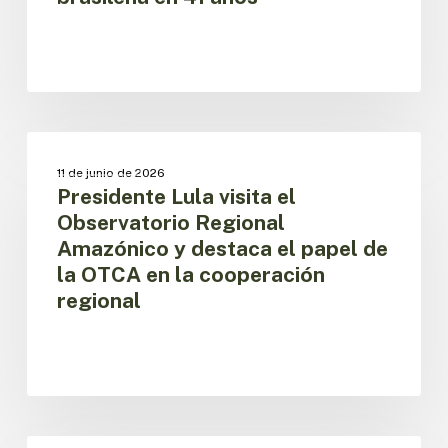
menor
superficie
quemada
en
la
Amazonía
Presidente
brasileña
Lula
BOSQUES
en
11 de junio de 2026
visita
Presidente Lula visita el
41
el
años
Observatorio Regional
Observatorio
Amazónico y destaca el papel de
Regional
la OTCA en la cooperación
Amazónico
y
regional
destaca
el
papel
de
la
OTCA
Fire