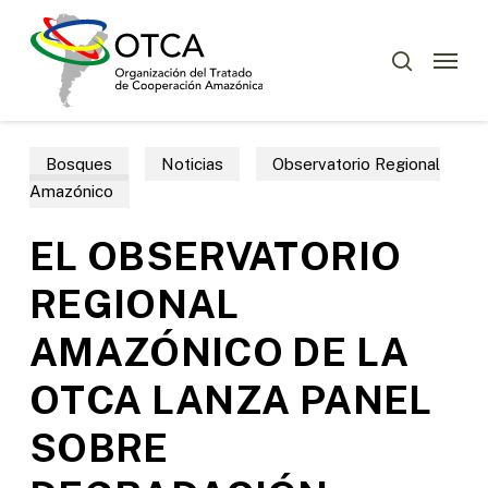
Skip
to
Menu
buscar
main
content
Bosques
Noticias
Observatorio Regional
Amazónico
EL OBSERVATORIO
REGIONAL
AMAZÓNICO DE LA
OTCA LANZA PANEL
SOBRE