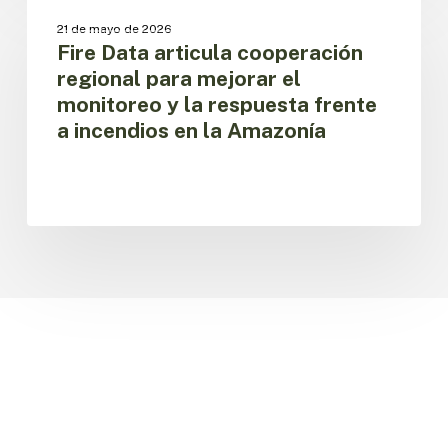
en
Data
OBSERVATORIO REGIONAL AMAZÓNICO
la
21 de mayo de 2026
articula
cooperación
Fire Data articula cooperación
cooperación
regional
regional para mejorar el
regional
monitoreo y la respuesta frente
para
a incendios en la Amazonía
mejorar
el
monitoreo
y
la
respuesta
frente
a
incendios
en
la
Amazonía