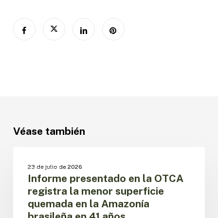
Véase también
Informe
presentado
BRASIL
23 de julio de 2026
en
Informe presentado en la OTCA
la
registra la menor superficie
OTCA
quemada en la Amazonía
registra
brasileña en 41 años
la