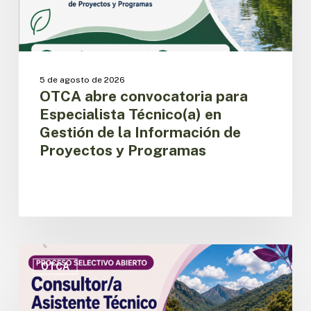
la
Información
de
Proyectos
y
5 de agosto de 2026
Programas
OTCA abre convocatoria para
Especialista Técnico(a) en
Gestión de la Información de
Proyectos y Programas
OTCA
abre
OTCA
convocatoria
para