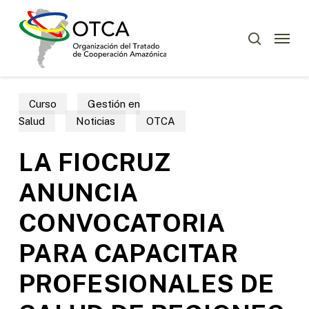
Skip
Menu
to
Menu
buscar
main
content
Curso
Gestión en
Salud
Noticias
OTCA
LA FIOCRUZ
ANUNCIA
CONVOCATORIA
PARA CAPACITAR
PROFESIONALES DE