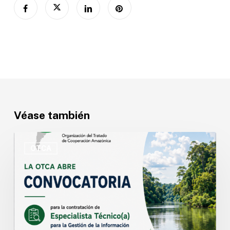
Véase también
OTCA
abre
OTCA
convocatoria
para
Especialista
Técnico(a)
en
Gestión
de