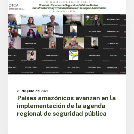
Países
amazónicos
CESPIT
avanzan
en
la
implementación
de
la
agenda
regional
de
seguridad
pública
31 de julio de 2026
Países amazónicos avanzan en la
implementación de la agenda
regional de seguridad pública