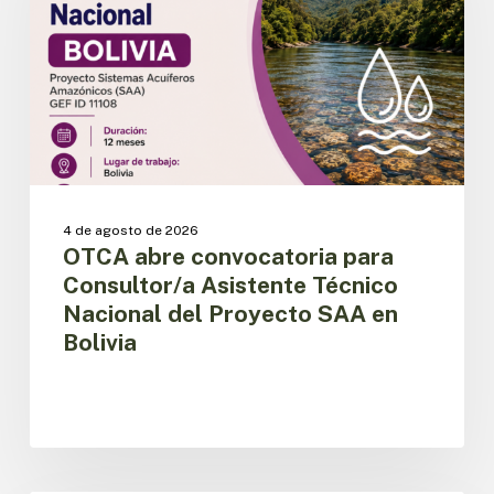
Consultor/a
Asistente
Técnico
Nacional
del
Proyecto
SAA
en
Bolivia
4 de agosto de 2026
OTCA abre convocatoria para
Consultor/a Asistente Técnico
Nacional del Proyecto SAA en
Bolivia