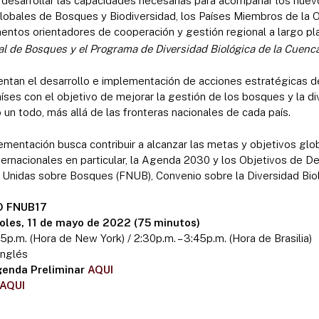
desarrollar las capacidades necesarias para acompañar los nuev
lobales de Bosques y Biodiversidad, los Países Miembros de la 
entos orientadores de cooperación y gestión regional a largo pl
l de Bosques y el Programa de Diversidad Biológica de la Cuen
ntan el desarrollo e implementación de acciones estratégicas d
íses con el objetivo de mejorar la gestión de los bosques y la di
n todo, más allá de las fronteras nacionales de cada país.
ementación busca contribuir a alcanzar las metas y objetivos glo
ernacionales en particular, la Agenda 2030 y los Objetivos de De
 Unidas sobre Bosques (FNUB), Convenio sobre la Diversidad Biol
O FNUB17
oles, 11 de mayo de 2022 (75 minutos)
45p.m. (Hora de New York) / 2:30p.m. – 3:45p.m. (Hora de Brasilia)
inglés
genda Preliminar
AQUI
AQUI