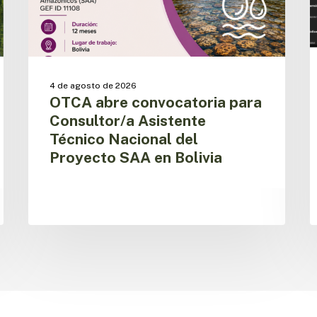
del
a
Proyecto
r
SAA
d
en
s
Bolivia
p
4 de agosto de 2026
OTCA abre convocatoria para
Consultor/a Asistente
Técnico Nacional del
Proyecto SAA en Bolivia