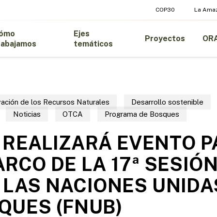
COP30
La Ama
ómo
Ejes
Proyectos
OR
rabajamos
temáticos
ación de los Recursos Naturales
Desarrollo sostenible
Noticias
OTCA
Programa de Bosques
 REALIZARÁ EVENTO 
ARCO DE LA 17ª SESIÓN
 LAS NACIONES UNIDA
QUES (FNUB)