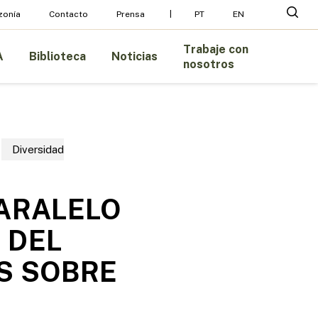
Menu
busc
zonía
Contacto
Prensa
PT
EN
Trabaje con
A
Biblioteca
Noticias
nosotros
Diversidad
PARALELO
 DEL
S SOBRE