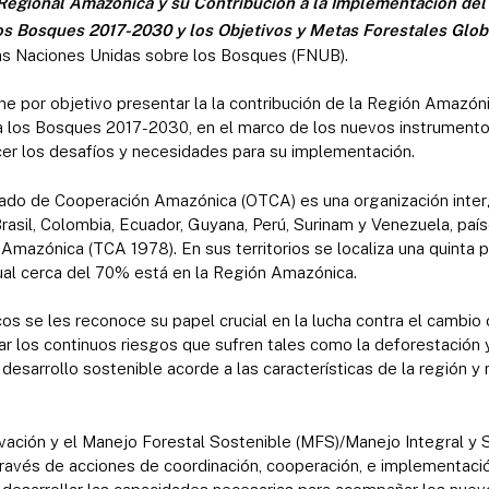
Regional Amazónica y su Contribución a la Implementación del 
os Bosques 2017-2030 y los Objetivos y Metas Forestales Glob
las Naciones Unidas sobre los Bosques (FNUB).
ne por objetivo presentar la la contribución de la Región Amazón
a los Bosques 2017-2030, en el marco de los nuevos instrumento
r los desafíos y necesidades para su implementación.
tado de Cooperación Amazónica (OTCA) es una organización inte
 Brasil, Colombia, Ecuador, Guyana, Perú, Surinam y Venezuela, paí
mazónica (TCA 1978). En sus territorios se localiza una quinta pa
cual cerca del 70% está en la Región Amazónica.
 se les reconoce su papel crucial en la lucha contra el cambio c
tar los continuos riesgos que sufren tales como la deforestación y
esarrollo sostenible acorde a las características de la región 
vación y el Manejo Forestal Sostenible (MFS)/Manejo Integral y 
avés de acciones de coordinación, cooperación, e implementació