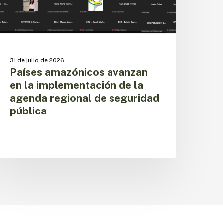
genda
egional
e
eguridad
ública
31 de julio de 2026
Países amazónicos avanzan
en la implementación de la
agenda regional de seguridad
pública