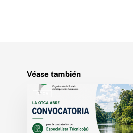
Véase también
OTCA
abre
OTCA
convocatoria
para
Especialista
Técnico(a)
en
Gestión