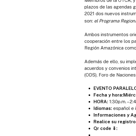
Miembros de la OTCA; y 
plazos de las agendas g
2021 dos nuevos instrum
son:
el Programa Regiona
Ambos instrumentos orie
cooperación entre los pa
Región Amazónica como u
Además de ello, su impl
acuerdos y convenios int
(ODS), Foro de Naciones
EVENTO PARALEL
Fecha y hora:Miérc
HORA:
1:30p.m. – 2:
Idiomas:
español e 
Informaciones y A
Realice su registro
Qr code
⇓
: