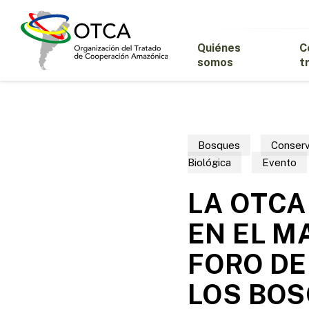
Skip
to
main
Quiénes
C
content
somos
t
Bosques
Conserv
Biológica
Evento
LA OTCA
EN EL M
FORO DE
LOS BOS