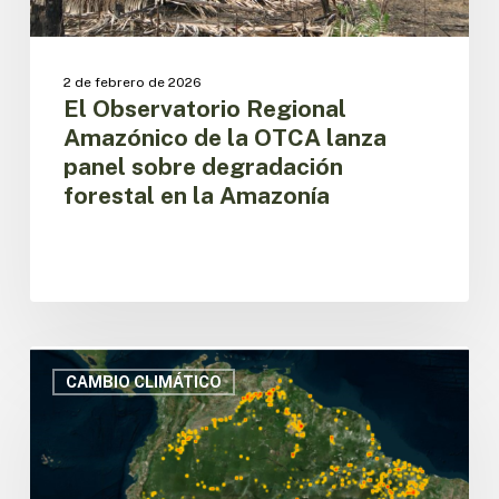
forestal
en
la
2 de febrero de 2026
Amazonía
El Observatorio Regional
Amazónico de la OTCA lanza
panel sobre degradación
forestal en la Amazonía
Los
focos
CAMBIO CLIMÁTICO
de
calor
en
la