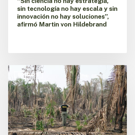
“Sin ciencia no hay estrategia,
soluciones”,
sin tecnología no hay escala y sin
afirmó
innovación no hay soluciones”,
Martin
afirmó Martin von Hildebrand
von
Hildebrand
El
Observatorio
BOSQUES
Regional
Amazónico
de
la
OTCA
lanza
panel
sobre
degradación