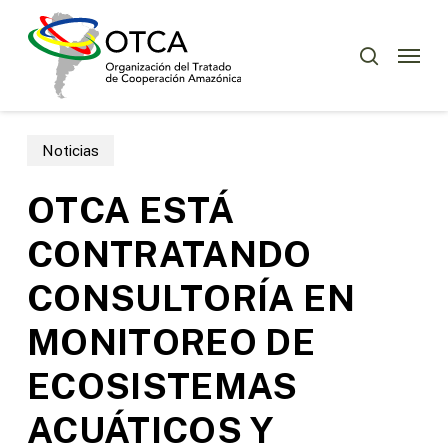
Skip
Menu
to
Menu
buscar
main
content
Noticias
OTCA ESTÁ
CONTRATANDO
CONSULTORÍA EN
MONITOREO DE
ECOSISTEMAS
ACUÁTICOS Y