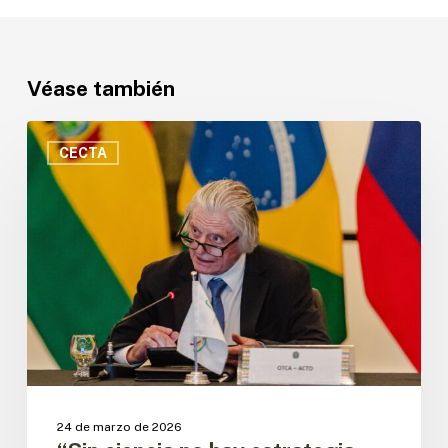
Véase también
“Sin
ciencia
CECTA
no
hay
estrategia,
sin
tecnología
no
hay
escala
y
sin
innovación
no
24 de marzo de 2026
hay