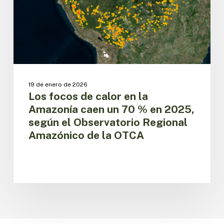
Amazonía
caen
un
70
%
en
2025,
según
19 de enero de 2026
el
Los focos de calor en la
Observatorio
Amazonía caen un 70 % en 2025,
Regional
según el Observatorio Regional
Amazónico
Amazónico de la OTCA
de
la
OTCA