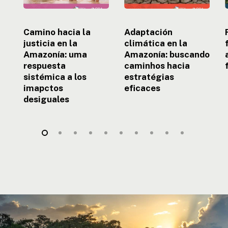
sistémica
eficaces
a
e
los
Camino hacia la
Adaptación
imapctos
justicia en la
climática en la
desiguales
Amazonía: uma
Amazonía: buscando
respuesta
caminhos hacia
sistémica a los
estratégias
imapctos
eficaces
desiguales