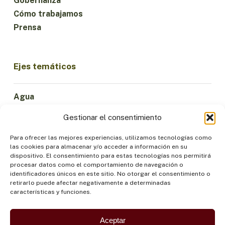
Gobernanza
Cómo trabajamos
Prensa
Ejes temáticos
Agua
Ciencia e Innovación
Gestionar el consentimiento
Clima
Economía Sostenible
Para ofrecer las mejores experiencias, utilizamos tecnologías como
las cookies para almacenar y/o acceder a información en su
Bosques y Biodiversidad
dispositivo. El consentimiento para estas tecnologías nos permitirá
Institucionalidad
procesar datos como el comportamiento de navegación o
identificadores únicos en este sitio. No otorgar el consentimiento o
Participación
retirarlo puede afectar negativamente a determinadas
Pueblos Indígenas
características y funciones.
Salud y Alimentación
Seguridad
Aceptar