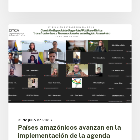
Países
amazónicos
CESPIT
avanzan
en
la
implementación
de
la
agenda
regional
de
seguridad
pública
31 de julio de 2026
Países amazónicos avanzan en la
implementación de la agenda