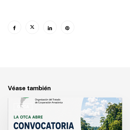
Véase también
OTCA
abre
OTCA
convocatoria
para
Especialista