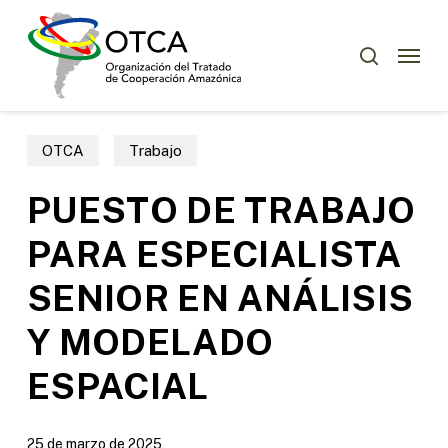
Skip
Menu
to
Menu
buscar
main
content
OTCA
Trabajo
PUESTO DE TRABAJO
PARA ESPECIALISTA
SENIOR EN ANÁLISIS
Y MODELADO
ESPACIAL
25 de marzo de 2025