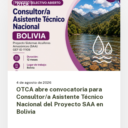
abre
OTCA
convocatoria
para
Consultor/a
Asistente
Técnico
Nacional
del
Proyecto
SAA
en
Bolivia
4 de agosto de 2026
OTCA abre convocatoria para
Consultor/a Asistente Técnico
Nacional del Proyecto SAA en
Bolivia