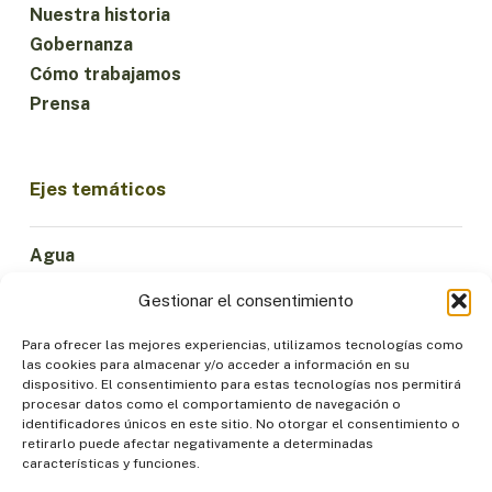
Nuestra historia
Gobernanza
Cómo trabajamos
Prensa
Ejes temáticos
Agua
Ciencia e Innovación
Gestionar el consentimiento
Clima
Economía Sostenible
Para ofrecer las mejores experiencias, utilizamos tecnologías como
las cookies para almacenar y/o acceder a información en su
Bosques y Biodiversidad
dispositivo. El consentimiento para estas tecnologías nos permitirá
Institucionalidad
procesar datos como el comportamiento de navegación o
identificadores únicos en este sitio. No otorgar el consentimiento o
Participación
retirarlo puede afectar negativamente a determinadas
Pueblos Indígenas
características y funciones.