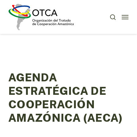
Skip
Menu
to
Menu
buscar
main
content
AGENDA
ESTRATÉGICA DE
COOPERACIÓN
AMAZÓNICA (AECA)