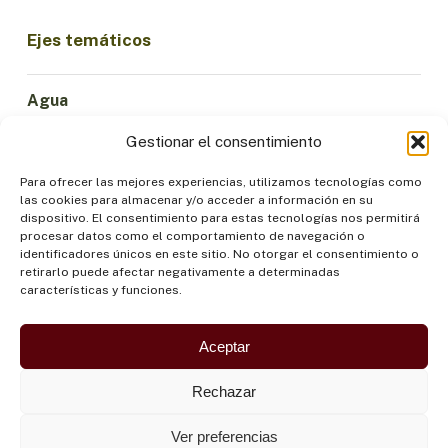
Ejes temáticos
Agua
Ciencia e Innovación
Gestionar el consentimiento
Clima
Economía Sostenible
Para ofrecer las mejores experiencias, utilizamos tecnologías como
las cookies para almacenar y/o acceder a información en su
Bosques y Biodiversidad
dispositivo. El consentimiento para estas tecnologías nos permitirá
Institucionalidad
procesar datos como el comportamiento de navegación o
identificadores únicos en este sitio. No otorgar el consentimiento o
Participación
retirarlo puede afectar negativamente a determinadas
Pueblos Indígenas
características y funciones.
Salud y Alimentación
Seguridad
Aceptar
Rechazar
Ver preferencias