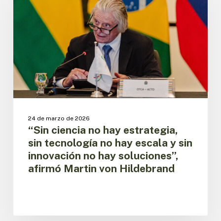
hay
estrategia,
sin
tecnología
no
hay
escala
y
sin
innovación
no
24 de marzo de 2026
hay
“Sin ciencia no hay estrategia,
soluciones”,
sin tecnología no hay escala y sin
afirmó
innovación no hay soluciones”,
Martin
afirmó Martin von Hildebrand
von
Hildebrand