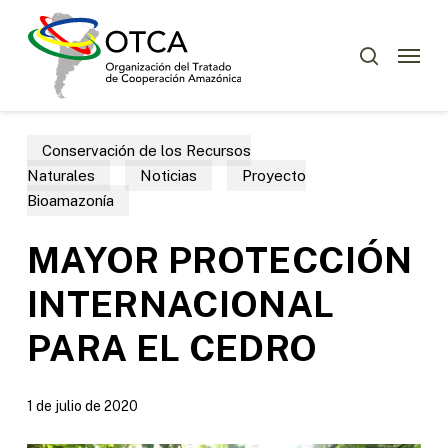
Skip
Menu
to
Menu
buscar
main
content
Conservación de los Recursos
Naturales
Noticias
Proyecto
Bioamazonía
MAYOR PROTECCIÓN
INTERNACIONAL
PARA EL CEDRO
1 de julio de 2020