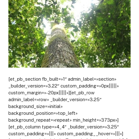
[et_pb_section fb_built=»1″ admin_label=»section»
_builder_version=»3.22″ custom_padding=»0px|||||»
custom_margin=»-20px|||||»][et_pb_row
admin_label=»row» _builder_version=»3.25″
background_size=»initial»
background_position=»top_left»
background_repeat=»repeat» min_height=»373px»]
[et_pb_column type=»4_4″ _builder_version=»3.25″
custom_padding=»|||» custom_padding__hover=»|||»]