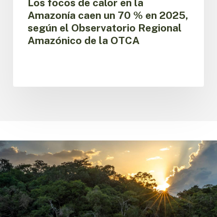
Los focos de calor en la
Observatorio
Amazonía caen un 70 % en 2025,
Regional
según el Observatorio Regional
Amazónico
Amazónico de la OTCA
de
la
OTCA