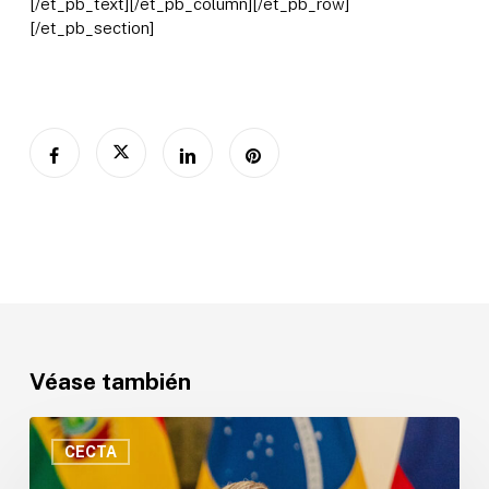
[/et_pb_text][/et_pb_column][/et_pb_row]
[/et_pb_section]
Véase también
“Sin
ciencia
CECTA
no