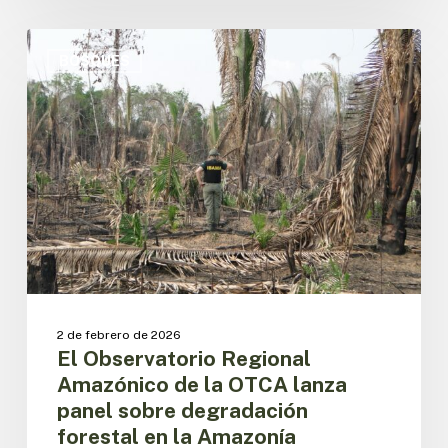
El
Observatorio
BOSQUES
Regional
Amazónico
de
la
OTCA
lanza
panel
sobre
degradación
forestal
en
la
2 de febrero de 2026
Amazonía
El Observatorio Regional
Amazónico de la OTCA lanza
panel sobre degradación
forestal en la Amazonía