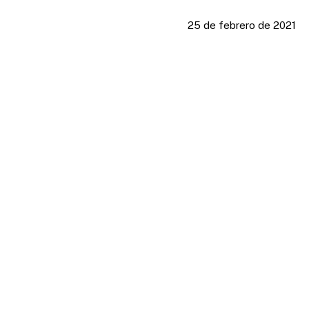
25 de febrero de 2021
Presione enter para buscar o ESC para cerrar