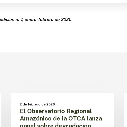
edición n. 7, enero-febrero de 2021.
El
L
Observatorio
f
BOSQUES
2 de febrero de 2026
Regional
d
El Observatorio Regional
Amazónico
c
Amazónico de la OTCA lanza
de
e
panel sobre degradación
la
l