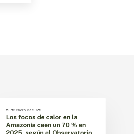
os
ocos
CAMBIO CLIMÁTICO
19 de enero de 2026
e
Los focos de calor en la
alor
Amazonía caen un 70 % en
n
2025, según el Observatorio
a