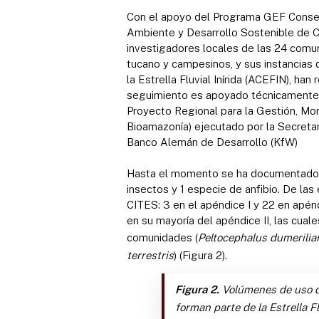
Con el apoyo del Programa GEF Conserv
Ambiente y Desarrollo Sostenible de Co
investigadores locales de las 24 comuni
tucano y campesinos, y sus instancias 
la Estrella Fluvial Inírida (ACEFIN), h
seguimiento es apoyado técnicamente po
Proyecto Regional para la Gestión, Mo
Bioamazonía) ejecutado por la Secreta
Banco Alemán de Desarrollo (KfW)
Hasta el momento se ha documentado el
insectos y 1 especie de anfibio. De las
CITES: 3 en el apéndice I y 22 en apén
en su mayoría del apéndice II, las cua
comunidades (
Peltocephalus dumerilia
terrestris
) (Figura 2).
Figura 2.
Volúmenes de uso de
forman parte de la Estrella Flu