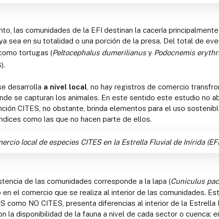
to, las comunidades de la EFI destinan la cacería principalment
ya sea en su totalidad o una porción de la presa. Del total de ev
como tortugas (
Peltocephalus dumerilianus
y
Podocnemis erythr
).
se desarrolla
a nivel local
, no hay registros de comercio transfro
nde se capturan los animales. En este sentido este estudio no a
nción CITES, no obstante, brinda elementos para el uso sostenibl
ndices como las que no hacen parte de ellos.
io local de especies CITES en la Estrella Fluvial de Inírida (EFI
tencia de las comunidades corresponde a la lapa (
Cuniculus pac
en el comercio que se realiza al interior de las comunidades. Es
 como NO CITES, presenta diferencias al interior de la Estrella Fl
n la disponibilidad de la fauna a nivel de cada sector o cuenca; 