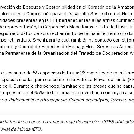
ación de Bosques y Sostenibilidad en el Corazón de la Amazonia 
lombia y la Corporación para el Desarrollo Sostenible del Norte
dades presentes en la EFI, pertenecientes a las etnias curripaco,
de representación, la Corporación Mesa Ramsar Estrella Fluvial I
an registrado datos de aprovechamiento de fauna en el territorio d
r el Instituto Sinchi para lo cual también ha contado con el for
nitoreo y Control de Especies de Fauna y Flora Silvestres Amen
ria Permanente de la Organización del Tratado de Cooperación A
 consumo de 58 especies de fauna: 26 especies de mamíferos, 1
 especies usadas para consumo en la Estrella Fluvial de Inírida (EF
dice II. Durante dicho período, la mitad de las presas que se ca
les representan el 65% de la biomasa aprovechada e incluyen a sei
nus, Podocnemis erythrocephala, Caiman crocodylus, Tayassu pe
 la fauna de consumo y porcentaje de especies CITES utilizada
vial de Inírida (EFI).