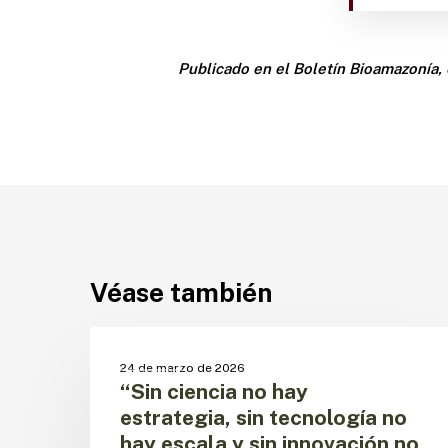
Publicado en el Boletín Bioamazonía, 
Véase también
“Sin
ciencia
CECTA
24 de marzo de 2026
no
“Sin ciencia no hay
hay
estrategia, sin tecnología no
estrategia,
hay escala y sin innovación no
sin