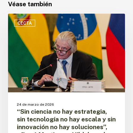
Véase también
“Sin
ciencia
CECTA
no
hay
estrategia,
sin
tecnología
no
hay
escala
y
sin
innovación
no
24 de marzo de 2026
hay
“Sin ciencia no hay estrategia,
soluciones”,
sin tecnología no hay escala y sin
afirmó
innovación no hay soluciones”,
Martin