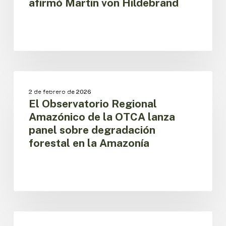
afirmó Martin von Hildebrand
von
Hildebrand
El
Observatorio
BOSQUES
2 de febrero de 2026
Regional
El Observatorio Regional
Amazónico
Amazónico de la OTCA lanza
de
panel sobre degradación
la
forestal en la Amazonía
OTCA
lanza
panel
sobre
degradación
forestal
en
Los
la