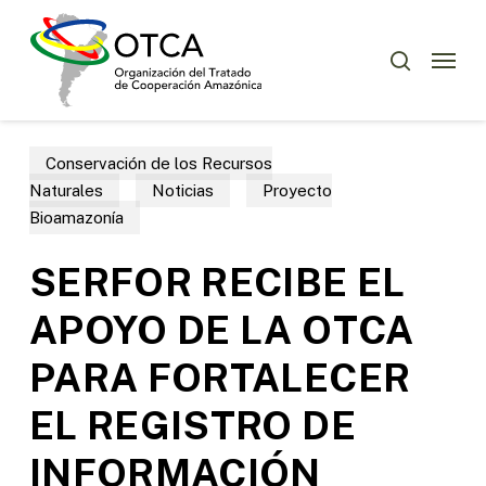
Skip
Menu
to
Menu
buscar
main
content
Conservación de los Recursos
Naturales
Noticias
Proyecto
Bioamazonía
SERFOR RECIBE EL
APOYO DE LA OTCA
PARA FORTALECER
EL REGISTRO DE
INFORMACIÓN