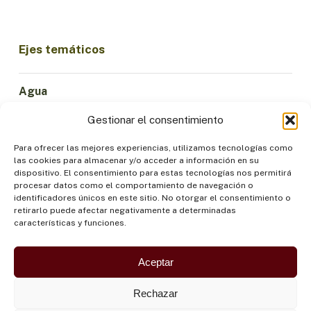
Ejes temáticos
Agua
Ciencia e Innovación
Gestionar el consentimiento
Clima
Economía Sostenible
Para ofrecer las mejores experiencias, utilizamos tecnologías como
las cookies para almacenar y/o acceder a información en su
Bosques y Biodiversidad
dispositivo. El consentimiento para estas tecnologías nos permitirá
Institucionalidad
procesar datos como el comportamiento de navegación o
identificadores únicos en este sitio. No otorgar el consentimiento o
Participación
retirarlo puede afectar negativamente a determinadas
Pueblos Indígenas
características y funciones.
Salud y Alimentación
Seguridad
Aceptar
Rechazar