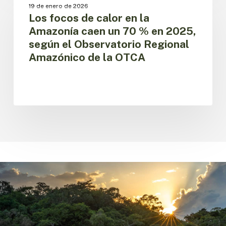
focos
CAMBIO CLIMÁTICO
Amazonía
19 de enero de 2026
de
Los focos de calor en la
calor
Amazonía caen un 70 % en 2025,
en
según el Observatorio Regional
la
Amazónico de la OTCA
Amazonía
caen
un
70
%
en
2025,
según
el
Observatorio
Regional
Amazónico
de
la
OTCA